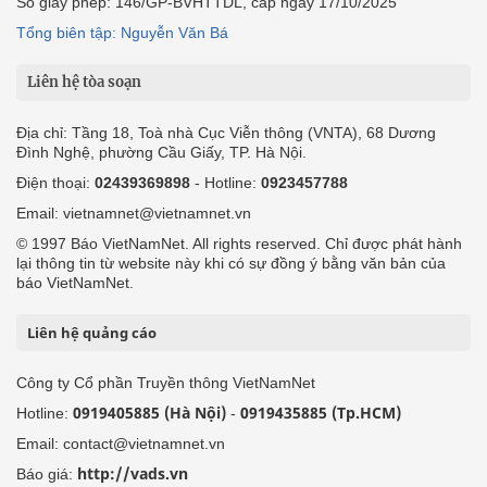
Số giấy phép: 146/GP-BVHTTDL, cấp ngày 17/10/2025
Tổng biên tập: Nguyễn Văn Bá
Liên hệ tòa soạn
Địa chỉ: Tầng 18, Toà nhà Cục Viễn thông (VNTA), 68 Dương
Đình Nghệ, phường Cầu Giấy, TP. Hà Nội.
Điện thoại:
02439369898
- Hotline:
0923457788
Email: vietnamnet@vietnamnet.vn
© 1997 Báo VietNamNet. All rights reserved. Chỉ được phát hành
lại thông tin từ website này khi có sự đồng ý bằng văn bản của
báo VietNamNet.
Liên hệ quảng cáo
Công ty Cổ phần Truyền thông VietNamNet
0919405885 (Hà Nội)
0919435885 (Tp.HCM)
Hotline:
-
Email: contact@vietnamnet.vn
http://vads.vn
Báo giá: