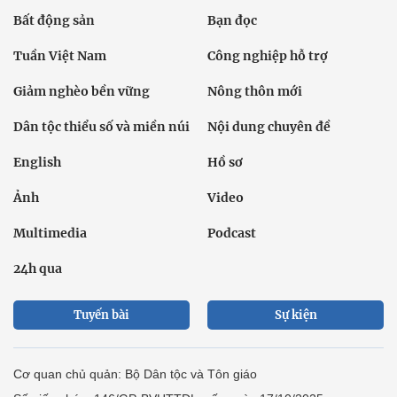
Bất động sản
Bạn đọc
Tuần Việt Nam
Công nghiệp hỗ trợ
Giảm nghèo bền vững
Nông thôn mới
Dân tộc thiểu số và miền núi
Nội dung chuyên đề
English
Hồ sơ
Ảnh
Video
Multimedia
Podcast
24h qua
Tuyến bài
Sự kiện
Cơ quan chủ quản: Bộ Dân tộc và Tôn giáo