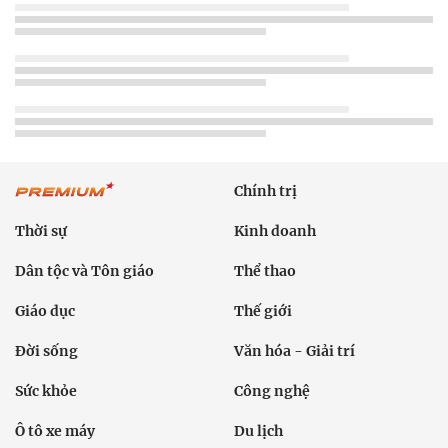
Chính trị
Thời sự
Kinh doanh
Dân tộc và Tôn giáo
Thể thao
Giáo dục
Thế giới
Đời sống
Văn hóa - Giải trí
Sức khỏe
Công nghệ
Ô tô xe máy
Du lịch