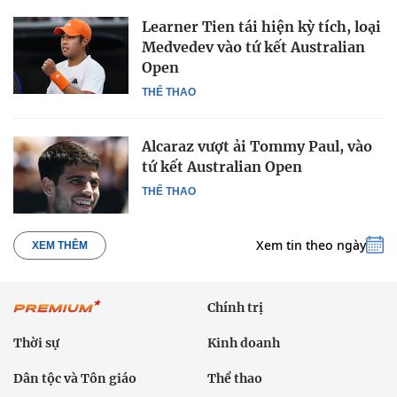
Learner Tien tái hiện kỳ tích, loại
Medvedev vào tứ kết Australian
Open
THỂ THAO
Alcaraz vượt ải Tommy Paul, vào
tứ kết Australian Open
THỂ THAO
Xem tin theo ngày
XEM THÊM
Chính trị
Thời sự
Kinh doanh
Dân tộc và Tôn giáo
Thể thao