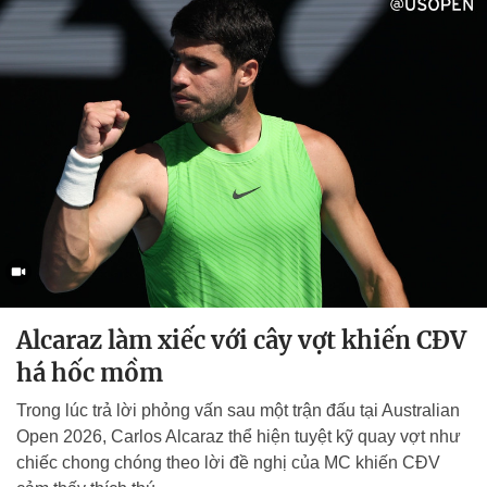
Alcaraz làm xiếc với cây vợt khiến CĐV
há hốc mồm
Trong lúc trả lời phỏng vấn sau một trận đấu tại Australian
Open 2026, Carlos Alcaraz thể hiện tuyệt kỹ quay vợt như
chiếc chong chóng theo lời đề nghị của MC khiến CĐV