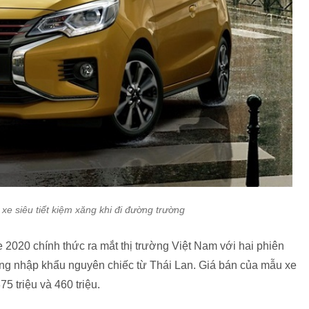
 xe siêu tiết kiệm xăng khi đi đường trường
 2020 chính thức ra mắt thị trường Việt Nam với hai phiên
ng nhập khẩu nguyên chiếc từ Thái Lan. Giá bán của mẫu xe
75 triệu và 460 triệu.