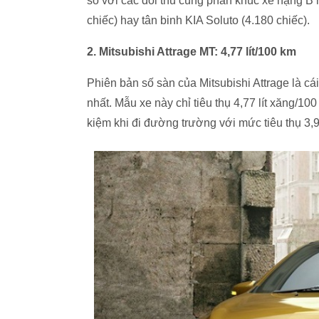
so với các đối thủ cùng phân khúc xe hạng B 
chiếc) hay tân binh KIA Soluto (4.180 chiếc).
2. Mitsubishi Attrage MT: 4,77 lít/100 km
Phiên bản số sàn của Mitsubishi Attrage là cái
nhất. Mẫu xe này chỉ tiêu thụ 4,77 lít xăng/10
kiệm khi đi đường trường với mức tiêu thụ 3,9