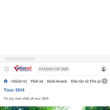
# ASEAN CUP 2026
Chính trị
Thời sự
Kinh doanh
Dân tộc và Tôn giáo
tour 30/4
Tin tức mới nhất về
tour 30/4