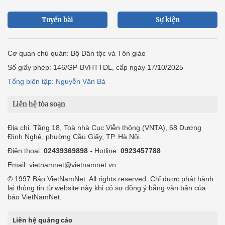
Tuyến bài
Sự kiện
Cơ quan chủ quản: Bộ Dân tộc và Tôn giáo
Số giấy phép: 146/GP-BVHTTDL, cấp ngày 17/10/2025
Tổng biên tập: Nguyễn Văn Bá
Liên hệ tòa soạn
Địa chỉ: Tầng 18, Toà nhà Cục Viễn thông (VNTA), 68 Dương
Đình Nghệ, phường Cầu Giấy, TP. Hà Nội.
Điện thoại:
02439369898
- Hotline:
0923457788
Email: vietnamnet@vietnamnet.vn
© 1997 Báo VietNamNet. All rights reserved. Chỉ được phát hành
lại thông tin từ website này khi có sự đồng ý bằng văn bản của
báo VietNamNet.
Liên hệ quảng cáo