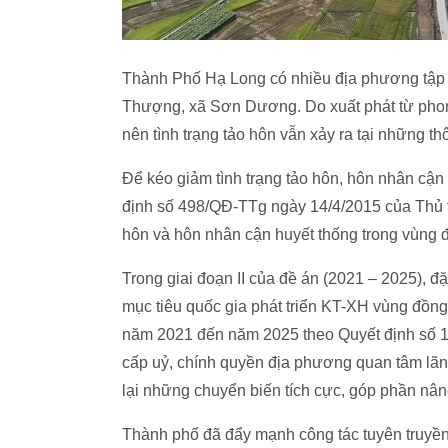
Thành Phố Hạ Long có nhiều địa phương tập t
Thượng, xã Sơn Dương. Do xuất phát từ phong t
nên tình trạng tảo hôn vẫn xảy ra tại những th
Để kéo giảm tình trạng tảo hôn, hôn nhân cận 
định số 498/QĐ-TTg ngày 14/4/2015 của Thủ t
hôn và hôn nhân cận huyết thống trong vùng đ
Trong giai đoạn II của đề án (2021 – 2025), đ
mục tiêu quốc gia phát triển KT-XH vùng đồng
năm 2021 đến năm 2025 theo Quyết định số 
cấp uỷ, chính quyền địa phương quan tâm lãnh 
lại những chuyển biến tích cực, góp phần nâ
Thành phố đã đẩy mạnh công tác tuyên truyền t