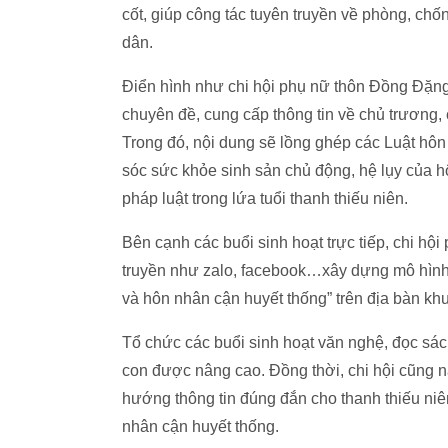
cốt, giúp công tác tuyên truyền về phòng, ch
dân.
Điển hình như chi hội phụ nữ thôn Đồng Đặng,
chuyên đề, cung cấp thông tin về chủ trương,
Trong đó, nội dung sẽ lồng ghép các Luật hôn 
sóc sức khỏe sinh sản chủ động, hệ lụy của 
pháp luật trong lứa tuổi thanh thiếu niên.
Bên cạnh các buổi sinh hoạt trực tiếp, chi h
truyền như zalo, facebook…xây dựng mô hình 
và hôn nhân cận huyết thống” trên địa bàn kh
Tổ chức các buổi sinh hoạt văn nghệ, đọc sác
con được nâng cao. Đồng thời, chi hội cũng nắ
hướng thông tin đúng đắn cho thanh thiếu niê
nhân cận huyết thống.