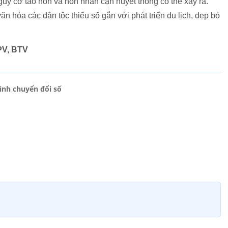
guy cơ tảo hôn và hôn nhân cận huyết thống có thể xảy ra.
văn hóa các dân tộc thiểu số gắn với phát triển du lịch, dẹp bỏ
PV, BTV
rình chuyển đổi số