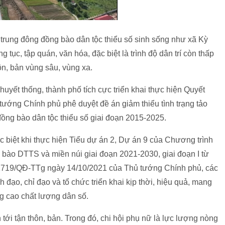
rung đông đồng bào dân tộc thiểu số sinh sống như xã Kỳ
ục, tập quán, văn hóa, đặc biệt là trình độ dân trí còn thấp
ôn, bản vùng sâu, vùng xa.
huyết thống, thành phố tích cực triển khai thực hiện Quyết
ướng Chính phủ phê duyệt đề án giảm thiểu tình trạng tảo
ồng bào dân tộc thiểu số giai đoạn 2015-2025.
ặc biệt khi thực hiện Tiểu dự án 2, Dự án 9 của Chương trình
 bào DTTS và miền núi giai đoạn 2021-2030, giai đoạn I từ
1719/QĐ-TTg ngày 14/10/2021 của Thủ tướng Chính phủ, các
đạo, chỉ đạo và tổ chức triển khai kịp thời, hiệu quả, mang
ng cao chất lượng dân số.
ới tận thôn, bản. Trong đó, chi hội phụ nữ là lực lượng nòng