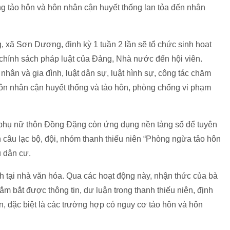
ống tảo hôn và hôn nhân cận huyết thống lan tỏa đến nhân
 xã Sơn Dương, định kỳ 1 tuần 2 lần sẽ tổ chức sinh hoạt
 chính sách pháp luật của Đảng, Nhà nước đến hội viên.
nhân và gia đình, luật dân sự, luật hình sự, công tác chăm
hôn nhân cận huyết thống và tảo hôn, phòng chống vi phạm
ội phụ nữ thôn Đồng Đặng còn ứng dụng nền tảng số để tuyên
câu lạc bộ, đội, nhóm thanh thiếu niên “Phòng ngừa tảo hôn
u dân cư.
h tại nhà văn hóa. Qua các hoạt động này, nhận thức của bà
m bắt được thông tin, dư luận trong thanh thiếu niên, định
n, đặc biệt là các trường hợp có nguy cơ tảo hôn và hôn