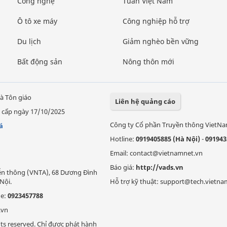
Công nghệ
Tuần Việt Nam
Ô tô xe máy
Công nghiệp hỗ trợ
Du lịch
Giảm nghèo bền vững
Bất động sản
Nông thôn mới
à Tôn giáo
Liên hệ quảng cáo
 cấp ngày 17/10/2025
Công ty Cổ phần Truyền thông VietN
á
Hotline:
0919405885 (Hà Nội)
-
091943
Email: contact@vietnamnet.vn
Báo giá:
http://vads.vn
Viễn thông (VNTA), 68 Dương Đình
Nội.
Hỗ trợ kỹ thuật: support@tech.vietna
ne:
0923457788
.vn
ts reserved. Chỉ được phát hành