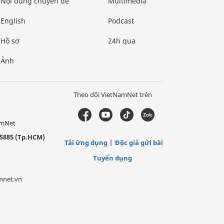
Nội dung chuyên đề
Multimedia
English
Podcast
Hồ sơ
24h qua
Ảnh
Theo dõi VietNamNet trên
amNet
5885 (Tp.HCM)
Tải ứng dụng
Độc giả gửi bài
Tuyển dụng
mnet.vn