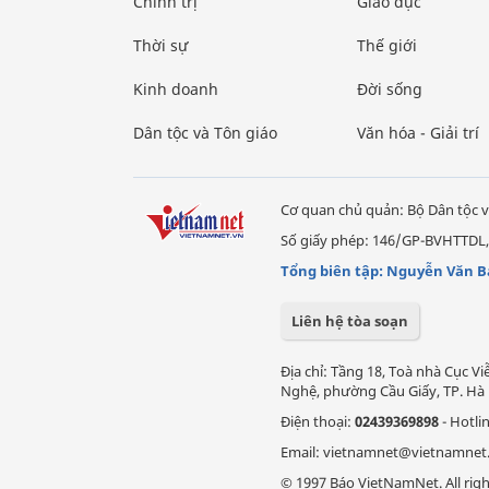
Chính trị
Giáo dục
Thời sự
Thế giới
Kinh doanh
Đời sống
Dân tộc và Tôn giáo
Văn hóa - Giải trí
Cơ quan chủ quản: Bộ Dân tộc v
Số giấy phép: 146/GP-BVHTTDL,
Tổng biên tập: Nguyễn Văn B
Liên hệ tòa soạn
Địa chỉ: Tầng 18, Toà nhà Cục 
Nghệ, phường Cầu Giấy, TP. Hà 
Điện thoại:
02439369898
- Hotli
Email: vietnamnet@vietnamnet
© 1997 Báo VietNamNet. All righ