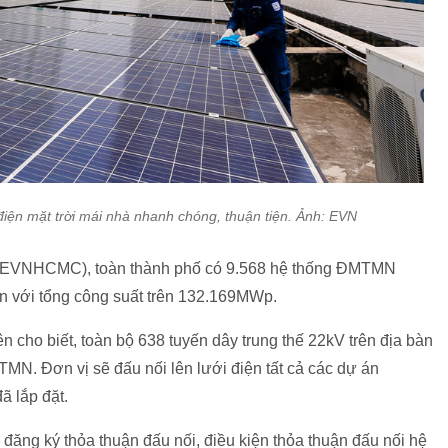
điện mặt trời mái nhà nhanh chóng, thuận tiện. Ảnh: EVN
 (EVNHCMC), toàn thành phố có 9.568 hệ thống ĐMTMN
ện với tổng công suất trên 132.169MWp.
ho biết, toàn bộ 638 tuyến dây trung thế 22kV trên địa bàn
N. Đơn vị sẽ đấu nối lên lưới điện tất cả các dự án
ã lắp đặt.
ục đăng ký thỏa thuận đấu nối, điều kiện thỏa thuận đấu nối hệ