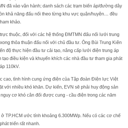
 đã vào vận hành; danh sách các trạm biến áp/đường dây
òn khả năng đấu nối theo từng khu vực quận/huyện… đều
tham khảo.
 trực thuộc, đối với các hệ thống ĐMTMN đấu nối lưới trung
 xong thỏa thuận đấu nối với chủ đầu tư. Ông Bùi Trung Kiên
ến độ thực hiện đầu tư cải tạo, nâng cấp lưới điện trung áp
 tạo điều kiện và khuyến khích các nhà đầu tư tham gia phát
 áp 110kV.
 cao, tình hình cung ứng điện của Tập đoàn Điện lực Việt
ặt với nhiều khó khăn. Dự kiến, EVN sẽ phải huy động sản
ó nguy cơ khó cân đối được cung - cầu điện trong các năm
 ở TP.HCM ước tính khoảng 6.300MWp. Nếu có các cơ chế
át triển rất nhanh.