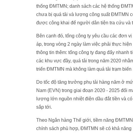
thống ĐMTMN; danh sách các hệ thống ĐMTMN
chưa bị quá tải và lượng công suất ĐMTMN c
được công khai để người dân tiện tra cứu và 
Bên cạnh đó, tổng công ty yêu cầu các đơn vị
áp, trong vòng 2 ngày làm việc phải thực hiện
thông tin thêm: tổng công ty đang đẩy nhanh ti
các khu vực đầy, quá tải trong năm 2020 nhằm
triển ĐMTMN mà không làm quá tải trạm biến
Do tốc độ tăng trưởng phụ tải hàng năm ở mức
Nam (EVN) trong giai đoạn 2020 - 2025 đối m
lượng lớn nguồn nhiệt điện dầu đắt tiền và c
sắp tới.
Theo Ngân hàng Thế giới, tiềm năng ĐMTMN
chính sách phù hợp, ĐMTMN sẽ có khả năng ph