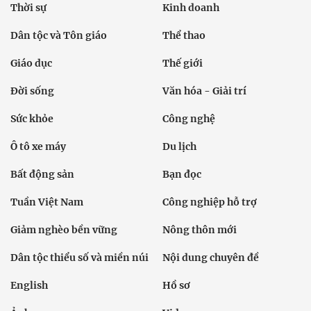
Thời sự
Kinh doanh
Dân tộc và Tôn giáo
Thể thao
Giáo dục
Thế giới
Đời sống
Văn hóa - Giải trí
Sức khỏe
Công nghệ
Ô tô xe máy
Du lịch
Bất động sản
Bạn đọc
Tuần Việt Nam
Công nghiệp hỗ trợ
Giảm nghèo bền vững
Nông thôn mới
Dân tộc thiểu số và miền núi
Nội dung chuyên đề
English
Hồ sơ