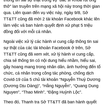
thông tin sai sự thật trong vụ “bác sĩ Khoa rút ống
thở” lan truyền trên mạng xã hội này trong thời gian
qua. Liên quan đến vụ việc này, ngày 9/8, Sở
TT&TT cũng đã mời 2 tài khoản Facebook khác lên
làm việc và ban hành quyết định xử phạt 5 triệu
đồng đối với mỗi cá nhân.
Ngoài việc xử lý các hành vi cung cấp thông tin sai
sự thật của các tài khoản Facebook ở trên, Sở
TT&TT cũng đã xem xét, xử lý hành vi cung cấp,
chia sẻ thông tin có nội dung hiểu nhầm, hiểu sai,
gây hoang mang trong nhân dân, ảnh hưởng đến tổ
chức, cá nhân trong công tác phòng, chống dịch
Covid-19 của 5 chủ tài khoản “Nguyễn Thuỳ Dương
(Dương Dịu Dàng)”, “Hằng Nguyễn”, “Quang Dung
Nguyen”, “Thao Minh”, “Đặng Huỳnh Lộc”.
Theo đó, Thanh tra Sở TT&TT đã ban hành quyết