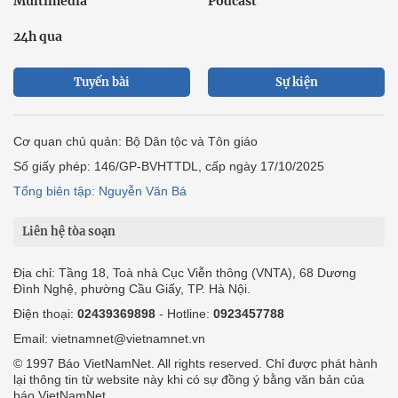
Multimedia
Podcast
24h qua
Tuyến bài
Sự kiện
Cơ quan chủ quản: Bộ Dân tộc và Tôn giáo
Số giấy phép: 146/GP-BVHTTDL, cấp ngày 17/10/2025
Tổng biên tập: Nguyễn Văn Bá
Liên hệ tòa soạn
Địa chỉ: Tầng 18, Toà nhà Cục Viễn thông (VNTA), 68 Dương
Đình Nghệ, phường Cầu Giấy, TP. Hà Nội.
Điện thoại:
02439369898
- Hotline:
0923457788
Email: vietnamnet@vietnamnet.vn
© 1997 Báo VietNamNet. All rights reserved. Chỉ được phát hành
lại thông tin từ website này khi có sự đồng ý bằng văn bản của
báo VietNamNet.