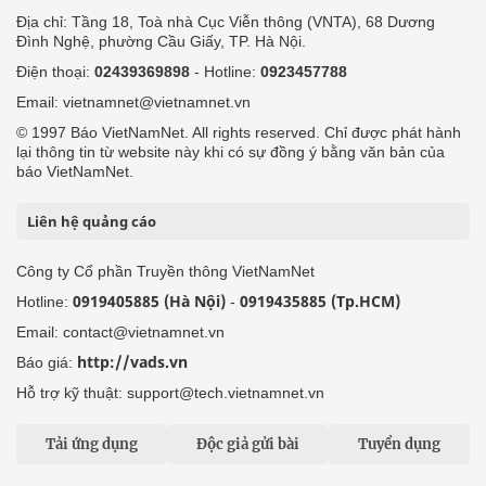
Địa chỉ: Tầng 18, Toà nhà Cục Viễn thông (VNTA), 68 Dương
Đình Nghệ, phường Cầu Giấy, TP. Hà Nội.
Điện thoại:
02439369898
- Hotline:
0923457788
Email: vietnamnet@vietnamnet.vn
© 1997 Báo VietNamNet. All rights reserved. Chỉ được phát hành
lại thông tin từ website này khi có sự đồng ý bằng văn bản của
báo VietNamNet.
Liên hệ quảng cáo
Công ty Cổ phần Truyền thông VietNamNet
0919405885 (Hà Nội)
0919435885 (Tp.HCM)
Hotline:
-
Email: contact@vietnamnet.vn
http://vads.vn
Báo giá:
Hỗ trợ kỹ thuật: support@tech.vietnamnet.vn
Tải ứng dụng
Độc giả gửi bài
Tuyển dụng