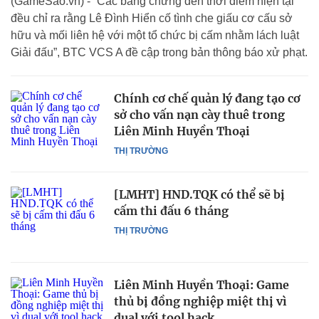
(GameSao.vn) - “Các bằng chứng đến thời điểm hiện tại
đều chỉ ra rằng Lê Đình Hiển cố tình che giấu cơ cấu sở
hữu và mối liên hệ với một tổ chức bị cấm nhằm lách luật
Giải đấu”, BTC VCS A đề cập trong bản thông báo xử phạt.
Chính cơ chế quản lý đang tạo cơ
sở cho vấn nạn cày thuê trong
Liên Minh Huyền Thoại
THỊ TRƯỜNG
[LMHT] HND.TQK có thể sẽ bị
cấm thi đấu 6 tháng
THỊ TRƯỜNG
Liên Minh Huyền Thoại: Game
thủ bị đồng nghiệp miệt thị vì
dual với tool hack