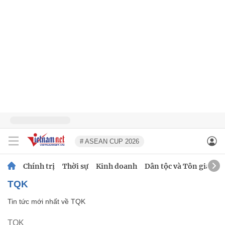
# ASEAN CUP 2026
Chính trị
Thời sự
Kinh doanh
Dân tộc và Tôn giáo
TQK
Tin tức mới nhất về
TQK
TQK