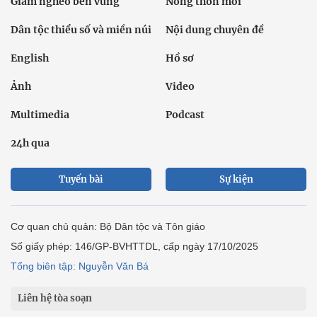
Giảm nghèo bền vững
Nông thôn mới
Dân tộc thiểu số và miền núi
Nội dung chuyên đề
English
Hồ sơ
Ảnh
Video
Multimedia
Podcast
24h qua
Tuyến bài
Sự kiện
Cơ quan chủ quản: Bộ Dân tộc và Tôn giáo
Số giấy phép: 146/GP-BVHTTDL, cấp ngày 17/10/2025
Tổng biên tập: Nguyễn Văn Bá
Liên hệ tòa soạn