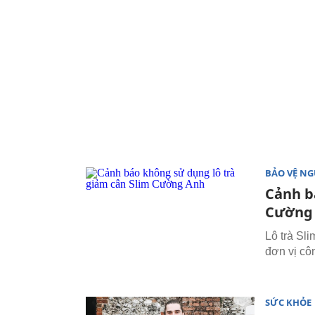
BẢO VỆ NG
Cảnh b
Cường
Lô trà Sl
đơn vị cô
SỨC KHỎE