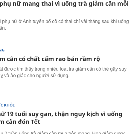
phụ nữ mang thai vì uống trà giảm cân mỗi
 phụ nữ ở Anh tuyên bố cô có thai chỉ vài tháng sau khi uống
ân.
NG
ảm cân có chất cấm rao bán rầm rộ
t được tìm thấy trong nhiều loạt trà giảm cân có thể gây suy
quỵ và ảo giác cho người sử dụng.
ỨC KHỎE
ữ 19 tuổi suy gan, thận nguy kịch vì uống
ảm cân đón Tết
au 2 tuần uống trà giảm cân mua trên mạng, Hoa giảm được