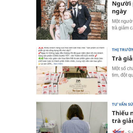
Người 
ngày
Một người
trà giảm c
THỊ TRƯỜ
Trà gi
Một số chấ
tim, đột 
TƯ VẤN S
Thiếu n
trà gi
- S