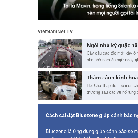
VietNamNet TV
Ngôi nhà kỳ quặc nằ
Cây cầu cao tốc mới xây ở 
nhà nhỏ nằm án ngữ ngay giữ
Thảm cảnh kinh hoà
Hội Chữ thập đỏ Lebanon cho
thương sau các vụ nổ rung c
Cách cài đặt Bluezone giúp cảnh báo 
Bluezone là ứng dụng giúp cảnh báo sớm 