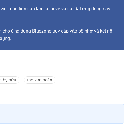
ệc đầu tiên cần làm là tải về và cài đặt ứng dụng này.
n cho ứng dụng Bluezone truy cập vào bộ nhớ và kết nối
 dụng.
n hy hữu
thợ kim hoàn