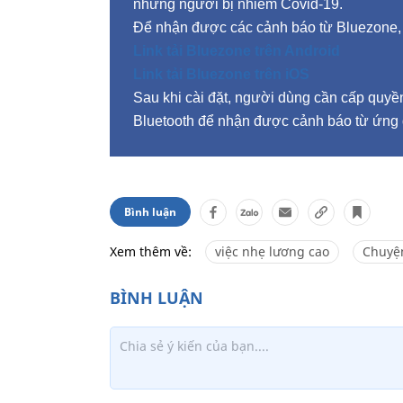
những người bị nhiễm Covid-19.
Để nhận được các cảnh báo từ Bluezone, vi
Link tải Bluezone trên Android
Link tải Bluezone trên iOS
Sau khi cài đặt, người dùng cần cấp quyề
Bluetooth để nhận được cảnh báo từ ứng
Bình luận
Xem thêm về:
việc nhẹ lương cao
Chuyệ