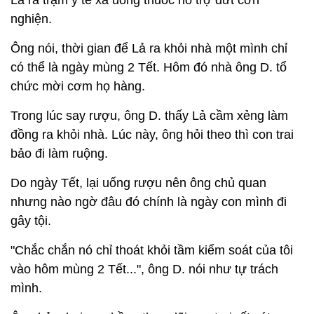
Lả ra trạm y tế xã uống thuốc hỗ trợ dứt cơn
nghiện.
Ông nói, thời gian để Lả ra khỏi nhà một mình chỉ
có thể là ngày mùng 2 Tết. Hôm đó nhà ông D. tổ
chức mời cơm họ hàng.
Trong lúc say rượu, ông D. thấy Lả cầm xẻng làm
đồng ra khỏi nhà. Lúc này, ông hỏi theo thì con trai
bảo đi làm ruộng.
Do ngày Tết, lại uống rượu nên ông chủ quan
nhưng nào ngờ đâu đó chính là ngày con mình đi
gây tội.
"Chắc chắn nó chỉ thoát khỏi tầm kiểm soát của tôi
vào hôm mùng 2 Tết...", ông D. nói như tự trách
mình.