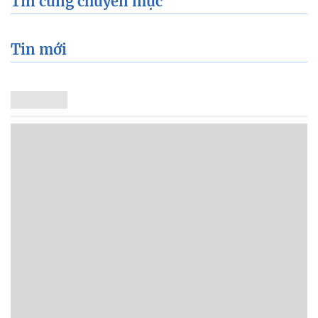
Tin cùng chuyên mục
Tin mới