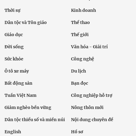
Thời sự
Kinh doanh
Dân tộc và Tôn giáo
Thể thao
Giáo dục
Thế giới
Đời sống
Văn hóa - Giải trí
Sức khỏe
Công nghệ
Ô tô xe máy
Du lịch
Bất động sản
Bạn đọc
Tuần Việt Nam
Công nghiệp hỗ trợ
Giảm nghèo bền vững
Nông thôn mới
Dân tộc thiểu số và miền núi
Nội dung chuyên đề
English
Hồ sơ