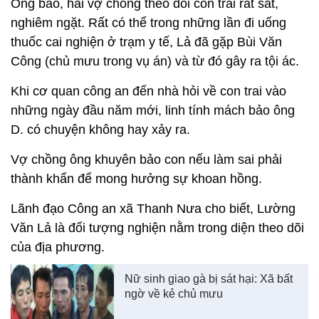
Ông bảo, hai vợ chồng theo dõi con trai rất sát,
nghiêm ngặt. Rất có thể trong những lần đi uống
thuốc cai nghiện ở trạm y tế, Lả đã gặp Bùi Văn
Công (chủ mưu trong vụ án) và từ đó gây ra tội ác.
Khi cơ quan công an đến nhà hỏi về con trai vào
những ngày đầu năm mới, linh tính mách bảo ông
D. có chuyện không hay xảy ra.
Vợ chồng ông khuyên bảo con nếu làm sai phải
thành khẩn để mong hưởng sự khoan hồng.
Lãnh đạo Công an xã Thanh Nưa cho biết, Lường
Văn Lả là đối tượng nghiện nằm trong diện theo dõi
của địa phương.
Nữ sinh giao gà bị sát hại: Xã bất
ngờ về kẻ chủ mưu