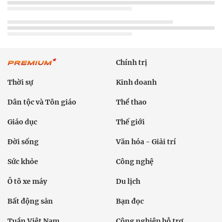
Chính trị
Thời sự
Kinh doanh
Dân tộc và Tôn giáo
Thể thao
Giáo dục
Thế giới
Đời sống
Văn hóa - Giải trí
Sức khỏe
Công nghệ
Ô tô xe máy
Du lịch
Bất động sản
Bạn đọc
Tuần Việt Nam
Công nghiệp hỗ trợ