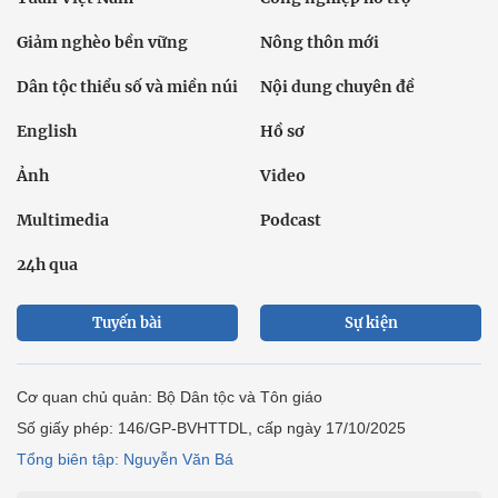
Giảm nghèo bền vững
Nông thôn mới
Dân tộc thiểu số và miền núi
Nội dung chuyên đề
English
Hồ sơ
Ảnh
Video
Multimedia
Podcast
24h qua
Tuyến bài
Sự kiện
Cơ quan chủ quản: Bộ Dân tộc và Tôn giáo
Số giấy phép: 146/GP-BVHTTDL, cấp ngày 17/10/2025
Tổng biên tập: Nguyễn Văn Bá