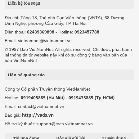
Liên hệ tòa soạn
Địa chỉ: Tầng 18, Toà nhà Cục Viễn thông (VNTA), 68 Dương
Đình Nghệ, phường Cầu Giấy, TP. Hà Nội.
Điện thoại:
02439369898
- Hotline:
0923457788
Email: vietnamnet@vietnamnet.vn
© 1997 Báo VietNamNet. All rights reserved. Chỉ được phát hành
lại thông tin từ website này khi có sự đồng ý bằng văn bản của
báo VietNamNet.
Liên hệ quảng cáo
Công ty Cổ phần Truyền thông VietNamNet
0919405885 (Hà Nội)
0919435885 (Tp.HCM)
Hotline:
-
Email: contact@vietnamnet.vn
http://vads.vn
Báo giá:
Hỗ trợ kỹ thuật: support@tech.vietnamnet.vn
Tải ứng dụng
Độc giả gửi bài
Tuyển dụng