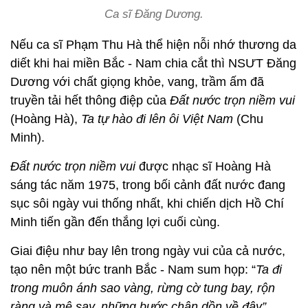
Ca sĩ Đăng Dương.
Nếu ca sĩ Phạm Thu Hà thể hiện nỗi nhớ thương da
diết khi hai miền Bắc - Nam chia cắt thì NSƯT Đăng
Dương với chất giọng khỏe, vang, trầm ấm đã
truyền tải hết thông điệp của
Đất nước trọn niềm vui
(Hoàng Hà),
Ta tự hào đi lên ôi Việt Nam
(Chu
Minh).
Đất nước trọn niềm vui
được nhạc sĩ Hoàng Hà
sáng tác năm 1975, trong bối cảnh đất nước đang
sục sôi ngày vui thống nhất, khi chiến dịch Hồ Chí
Minh tiến gần đến thắng lợi cuối cùng.
Giai điệu như bay lên trong ngày vui của cả nước,
tạo nên một bức tranh Bắc - Nam sum họp: “
Ta đi
trong muôn ánh sao vàng, rừng cờ tung bay, rộn
ràng và mê say, những bước chân dồn về đây”
.