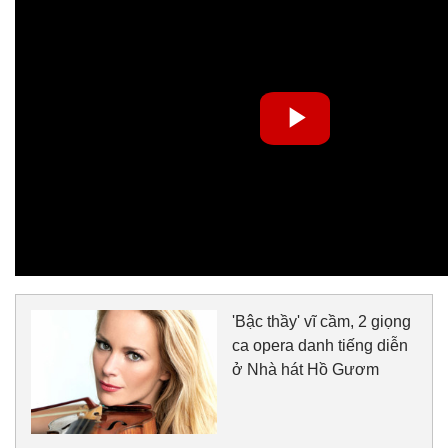
'Bậc thầy' vĩ cầm, 2 giọng
ca opera danh tiếng diễn
ở Nhà hát Hồ Gươm