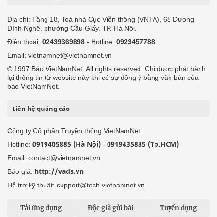
Địa chỉ: Tầng 18, Toà nhà Cục Viễn thông (VNTA), 68 Dương
Đình Nghệ, phường Cầu Giấy, TP. Hà Nội.
Điện thoại:
02439369898
- Hotline:
0923457788
Email: vietnamnet@vietnamnet.vn
© 1997 Báo VietNamNet. All rights reserved. Chỉ được phát hành
lại thông tin từ website này khi có sự đồng ý bằng văn bản của
báo VietNamNet.
Liên hệ quảng cáo
Công ty Cổ phần Truyền thông VietNamNet
0919405885 (Hà Nội)
0919435885 (Tp.HCM)
Hotline:
-
Email: contact@vietnamnet.vn
http://vads.vn
Báo giá:
Hỗ trợ kỹ thuật: support@tech.vietnamnet.vn
Tải ứng dụng
Độc giả gửi bài
Tuyển dụng