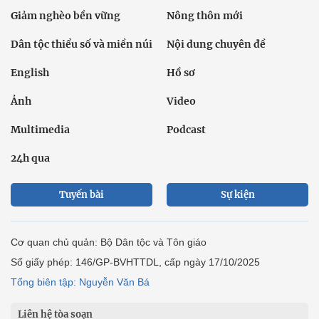
Giảm nghèo bền vững
Nông thôn mới
Dân tộc thiểu số và miền núi
Nội dung chuyên đề
English
Hồ sơ
Ảnh
Video
Multimedia
Podcast
24h qua
Tuyến bài
Sự kiện
Cơ quan chủ quản: Bộ Dân tộc và Tôn giáo
Số giấy phép: 146/GP-BVHTTDL, cấp ngày 17/10/2025
Tổng biên tập: Nguyễn Văn Bá
Liên hệ tòa soạn