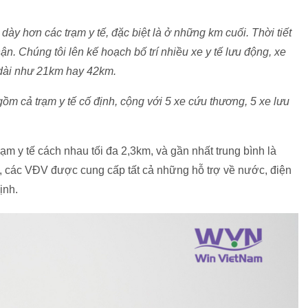
 dày hơn các trạm y tế, đặc biệt là ở những km cuối. Thời tiết
n. Chúng tôi lên kế hoạch bố trí nhiều xe y tế lưu động, xe
 dài như 21km hay 42km.
gồm cả trạm y tế cố định, cộng với 5 xe cứu thương, 5 xe lưu
m y tế cách nhau tối đa 2,3km, và gần nhất trung bình là
ế, các VĐV được cung cấp tất cả những hỗ trợ về nước, điện
ịnh.