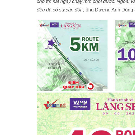
chờ tới sát ngày chạy mới chốt được. Ngoài v
đều đã có sự cân đối",
ông Dương Anh Dũng c