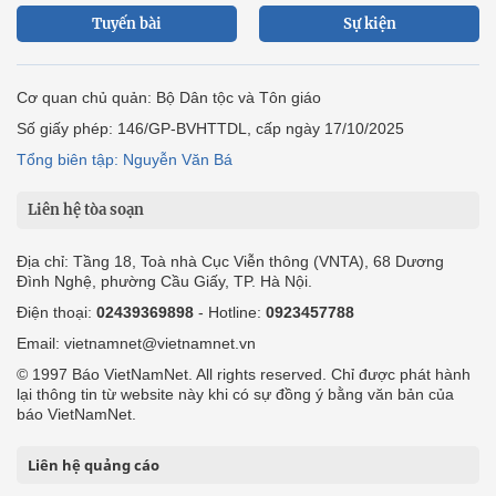
Tuyến bài
Sự kiện
Cơ quan chủ quản: Bộ Dân tộc và Tôn giáo
Số giấy phép: 146/GP-BVHTTDL, cấp ngày 17/10/2025
Tổng biên tập: Nguyễn Văn Bá
Liên hệ tòa soạn
Địa chỉ: Tầng 18, Toà nhà Cục Viễn thông (VNTA), 68 Dương
Đình Nghệ, phường Cầu Giấy, TP. Hà Nội.
Điện thoại:
02439369898
- Hotline:
0923457788
Email: vietnamnet@vietnamnet.vn
© 1997 Báo VietNamNet. All rights reserved. Chỉ được phát hành
lại thông tin từ website này khi có sự đồng ý bằng văn bản của
báo VietNamNet.
Liên hệ quảng cáo