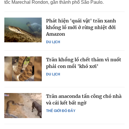
tốc Marechal Rondon, gần thành phố São Paulo.
Phát hiện 'quái vật' trăn xanh
khổng lồ mới ở rừng nhiệt đới
Amazon
DU LỊCH
Trăn khổng lồ chết thảm vì nuốt
phải con mồi 'khó xơi'
DU LỊCH
Trăn anaconda tấn công chó nhà
và cái kết bất ngờ
THẾ GIỚI ĐÓ ĐÂY