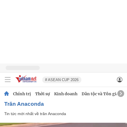
# ASEAN CUP 2026
Chính trị
Thời sự
Kinh doanh
Dân tộc và Tôn giáo
trăn Anaconda
Tin tức mới nhất về
trăn Anaconda