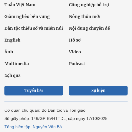
Tuần Việt Nam
Công nghiệp hỗ trợ
Giảm nghèo bền vững
Nông thôn mới
Dân tộc thiểu số và miền núi
Nội dung chuyên đề
English
Hồ sơ
Ảnh
Video
Multimedia
Podcast
24h qua
Tuyến bài
Sự kiện
Cơ quan chủ quản: Bộ Dân tộc và Tôn giáo
Số giấy phép: 146/GP-BVHTTDL, cấp ngày 17/10/2025
Tổng biên tập: Nguyễn Văn Bá