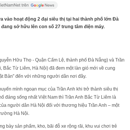
 vào hoạt động 2 đại siêu thị tại hai thành phố lớn Đà
 đang sở hữu lên con số 27 trung tâm điện máy.
Nguyễn Hữu Thọ - Quận Cẩm Lệ, thành phố Đà Nẵng) và Trần
i, Bắc Từ Liêm, Hà Nội) đã đem một làn gió mới về cung
ật Bản” đến với những người dân nơi đây.
uyển mình ngoạn mục của Trần Anh khi trở thành siêu thị
phố đáng sống nhất Việt Nam thì Trần Anh Bắc Từ Liêm là
 của người dân Hà Nội đối với thương hiệu Trần Anh – một
 trường Hà Nội.
g bày sản phẩm, kho, bãi đỗ xe rộng rãi, khu vui chơi trẻ