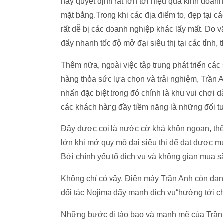
này quyết định rất lớn tới hiệu quả kinh doanh
mặt bằng.Trong khi các địa điểm to, đẹp tại c
rất dễ bị các doanh nghiệp khác lấy mất. Do vậ
đẩy nhanh tốc độ mở đại siêu thị tại các tỉnh
Thêm nữa, ngoài việc tâp trung phát triển các 
hàng thỏa sức lựa chọn và trải nghiệm, Trần 
nhấn đặc biệt trong đó chính là khu vui chơi 
các khách hàng đầy tiềm năng là những đối tư
Đây được coi là nước cờ khá khôn ngoan, thể 
lớn khi mở quy mô đại siêu thị để đạt được mụ
Bởi chính yếu tố dịch vụ và không gian mua sắ
Không chỉ có vậy, Điện máy Trần Anh còn đang 
đối tác Nojima đẩy mạnh dịch vụ“hướng tới c
Những bước đi táo bạo và mạnh mẽ của Trần 