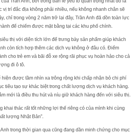
 của Trần Anh, bởi trong bán lẻ yếu tố quan trọng nhất đó là
ác vị trí đắc địa không phải nhiều, nếu không nhanh chân sẽ
y, chỉ trong vòng 2 năm trở lại đây, Trần Anh đã dồn toàn lực
, thành để chiếm được mặt bằng tại các khu phố chính.
siêu thị với diện tích lớn để trưng bày sản phẩm giúp khách
Anh còn tích hợp thêm các dịch vụ không ở đâu có. Điểm
dành cho trẻ em và bãi đỗ xe rộng rãi phục vụ hoàn hảo cho cả
ợng đi ô tô.
hiện được tầm nhìn xa trông rộng khi chấp nhận bỏ chi phí
c tiêu tạo sự khác biệt trong chất lượng dịch vụ khách hàng.
m mới là điều thu hút và níu giữ khách hàng đến với siêu thị.
khai thác rất tốt những lợi thế riêng có của mình khi cùng
hất lượng Nhật Bản”.
Anh trong thời gian qua cũng đang dần minh chứng cho mục