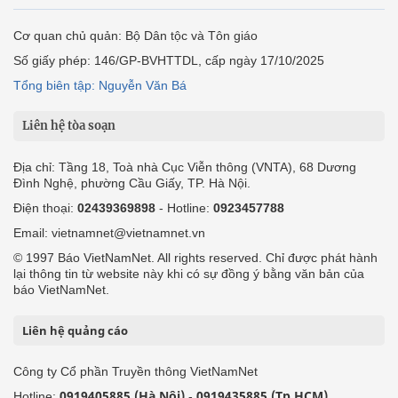
Cơ quan chủ quản: Bộ Dân tộc và Tôn giáo
Số giấy phép: 146/GP-BVHTTDL, cấp ngày 17/10/2025
Tổng biên tập: Nguyễn Văn Bá
Liên hệ tòa soạn
Địa chỉ: Tầng 18, Toà nhà Cục Viễn thông (VNTA), 68 Dương
Đình Nghệ, phường Cầu Giấy, TP. Hà Nội.
Điện thoại:
02439369898
- Hotline:
0923457788
Email: vietnamnet@vietnamnet.vn
© 1997 Báo VietNamNet. All rights reserved. Chỉ được phát hành
lại thông tin từ website này khi có sự đồng ý bằng văn bản của
báo VietNamNet.
Liên hệ quảng cáo
Công ty Cổ phần Truyền thông VietNamNet
0919405885 (Hà Nội)
0919435885 (Tp.HCM)
Hotline:
-