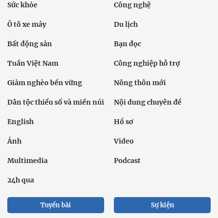
Sức khỏe
Công nghệ
Ô tô xe máy
Du lịch
Bất động sản
Bạn đọc
Tuần Việt Nam
Công nghiệp hỗ trợ
Giảm nghèo bền vững
Nông thôn mới
Dân tộc thiểu số và miền núi
Nội dung chuyên đề
English
Hồ sơ
Ảnh
Video
Multimedia
Podcast
24h qua
Tuyến bài
Sự kiện