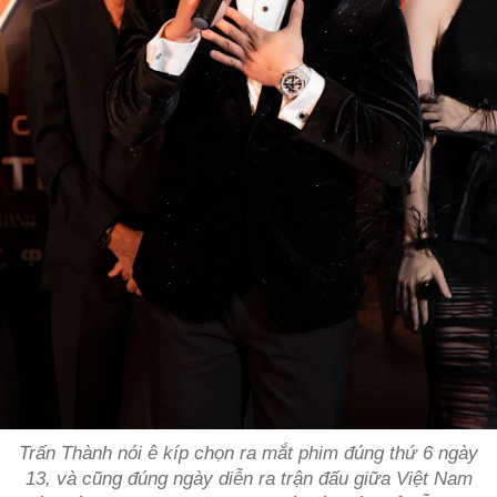
Trấn Thành nói ê kíp chọn ra mắt phim đúng thứ 6 ngày
13, và cũng đúng ngày diễn ra trận đấu giữa Việt Nam