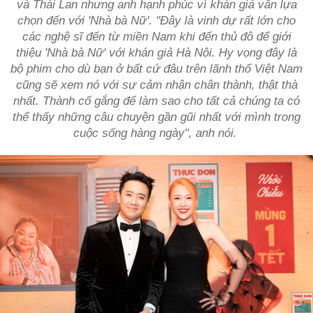
và Thái Lan nhưng anh hạnh phúc vì khán giả vẫn lựa
chọn đến với 'Nhà bà Nữ'. "Đây là vinh dự rất lớn cho
các nghệ sĩ đến từ miền Nam khi đến thủ đô để giới
thiệu 'Nhà bà Nữ' với khán giả Hà Nội. Hy vọng đây là
bộ phim cho dù bạn ở bất cứ đâu trên lãnh thổ Việt Nam
cũng sẽ xem nó với sự cảm nhận chân thành, thật thà
nhất. Thành cố gắng để làm sao cho tất cả chúng ta có
thể thấy những câu chuyện gần gũi nhất với mình trong
cuộc sống hàng ngày", anh nói.