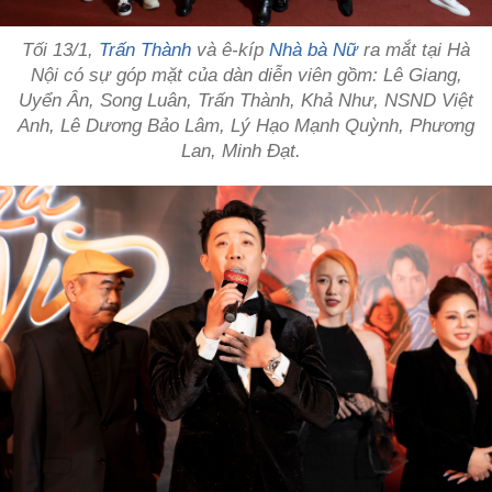
Tối 13/1,
Trấn Thành
và ê-kíp
Nhà bà Nữ
ra mắt tại Hà
Nội có sự góp mặt của dàn diễn viên gồm: Lê Giang,
Uyển Ân, Song Luân, Trấn Thành, Khả Như, NSND Việt
Anh, Lê Dương Bảo Lâm, Lý Hạo Mạnh Quỳnh, Phương
Lan, Minh Đạt.