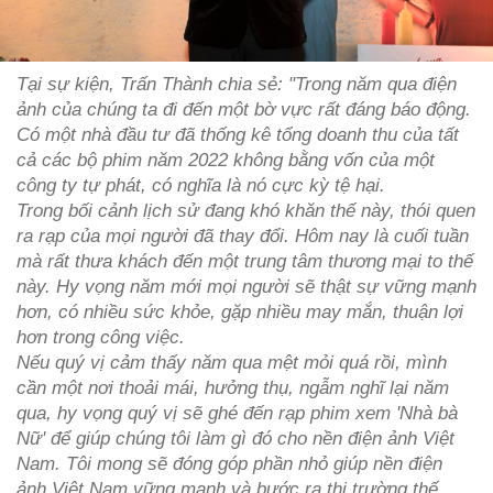
Tại sự kiện, Trấn Thành chia sẻ: "Trong năm qua điện
ảnh của chúng ta đi đến một bờ vực rất đáng báo động.
Có một nhà đầu tư đã thống kê tổng doanh thu của tất
cả các bộ phim năm 2022 không bằng vốn của một
công ty tự phát, có nghĩa là nó cực kỳ tệ hại.
Trong bối cảnh lịch sử đang khó khăn thế này, thói quen
ra rạp của mọi người đã thay đổi. Hôm nay là cuối tuần
mà rất thưa khách đến một trung tâm thương mại to thế
này. Hy vọng năm mới mọi người sẽ thật sự vững mạnh
hơn, có nhiều sức khỏe, gặp nhiều may mắn, thuận lợi
hơn trong công việc.
Nếu quý vị cảm thấy năm qua mệt mỏi quá rồi, mình
cần một nơi thoải mái, hưởng thụ, ngẫm nghĩ lại năm
qua, hy vọng quý vị sẽ ghé đến rạp phim xem 'Nhà bà
Nữ' để giúp chúng tôi làm gì đó cho nền điện ảnh Việt
Nam. Tôi mong sẽ đóng góp phần nhỏ giúp nền điện
ảnh Việt Nam vững mạnh và bước ra thị trường thế