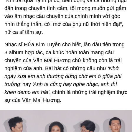
"Khi trải qua hạnh phúc, biến động và cả những ngu
đần trong chuyện tình cảm, tôi mong muốn gửi gắm
vào âm nhạc câu chuyện của chính mình với góc
nhìn thẳng thắn, cởi mở của phụ nữ thời hiện đại",
nữ ca sĩ tâm sự.
Nhạc sĩ Hứa Kim Tuyền cho biết, lần đầu tiên trong
3 album hợp tác, ca khúc hoàn toàn mang câu
chuyện của Văn Mai Hương chứ không còn là trải
nghiệm của anh. Bài hát có những câu như
'Nhớ
ngày xưa em anh thường đứng chờ em ở giữa phi
trường'
hay
'Anh ta cùng hay nghe nhạc, anh thì
khen demo em hát'
, chính là những trải nghiệm thực
sự của Văn Mai Hương.