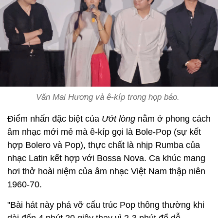
Văn Mai Hương và ê-kíp trong họp báo.
Điểm nhấn đặc biệt của
Ướt lòng
nằm ở phong cách
âm nhạc mới mẻ mà ê-kíp gọi là Bole-Pop (sự kết
hợp Bolero và Pop), thực chất là nhịp Rumba của
nhạc Latin kết hợp với Bossa Nova. Ca khúc mang
hơi thở hoài niệm của âm nhạc Việt Nam thập niên
1960-70.
"Bài hát này phá vỡ cấu trúc Pop thông thường khi
dài đến 4 phút 20 giây thay vì 2-3 phút để dễ