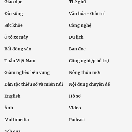
Giáo dục
Thế giới
Đời sống
Văn hóa - Giải trí
Sức khỏe
Công nghệ
Ô tô xe máy
Du lịch
Bất động sản
Bạn đọc
Tuần Việt Nam
Công nghiệp hỗ trợ
Giảm nghèo bền vững
Nông thôn mới
Dân tộc thiểu số và miền núi
Nội dung chuyên đề
English
Hồ sơ
Ảnh
Video
Multimedia
Podcast
24h qua