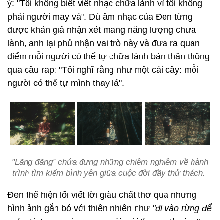
ý: "Tôi không biết viết nhạc chữa lành vì tôi không
phải người may vá". Dù âm nhạc của Đen từng
được khán giả nhận xét mang năng lượng chữa
lành, anh lại phủ nhận vai trò này và đưa ra quan
điểm mỗi người có thể tự chữa lành bản thân thông
qua câu rap: "Tôi nghĩ rằng như một cái cây: mỗi
người có thể tự mình thay lá".
"Lãng đãng" chứa đựng những chiêm nghiệm về hành
trình tìm kiếm bình yên giữa cuộc đời đầy thử thách.
Đen thể hiện lối viết lời giàu chất thơ qua những
hình ảnh gắn bó với thiên nhiên như
"đi vào rừng để