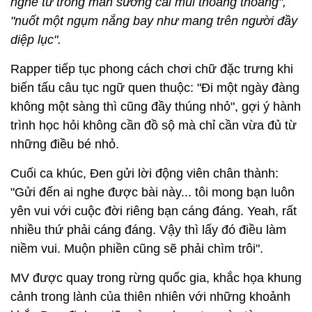
nghe từ trong màn sương cái mùi thoang thoảng",
"nuốt một ngụm nắng bay như mang trên người đầy
diệp lục".
Rapper tiếp tục phong cách chơi chữ đặc trưng khi
biến tấu câu tục ngữ quen thuộc: "Đi một ngày đàng
không một sàng thì cũng đầy thúng nhỏ", gợi ý hành
trình học hỏi không cần đồ sộ mà chỉ cần vừa đủ từ
những điều bé nhỏ.
Cuối ca khúc, Đen gửi lời động viên chân thành:
"Gửi đến ai nghe được bài này... tôi mong bạn luôn
yên vui với cuộc đời riêng bạn cáng đáng. Yeah, rất
nhiều thứ phải cáng đáng. Vậy thì lấy đó điều làm
niềm vui. Muộn phiền cũng sẽ phải chìm trôi".
MV được quay trong rừng quốc gia, khắc họa khung
cảnh trong lành của thiên nhiên với những khoảnh