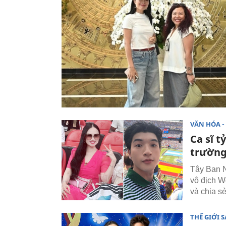
VĂN HÓA - 
Ca sĩ 
trường
Tây Ban N
vô địch W
và chia s
THẾ GIỚI 