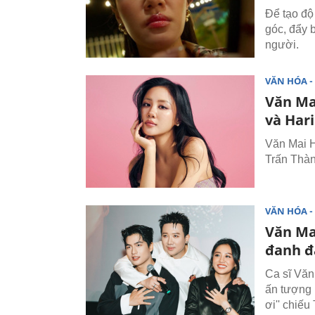
Để tạo độ
góc, đẩy 
người.
VĂN HÓA - 
Văn Ma
và Har
Văn Mai H
Trấn Thàn
VĂN HÓA - 
Văn Ma
đanh đ
Ca sĩ Văn
ấn tượng 
ơi'' chiế