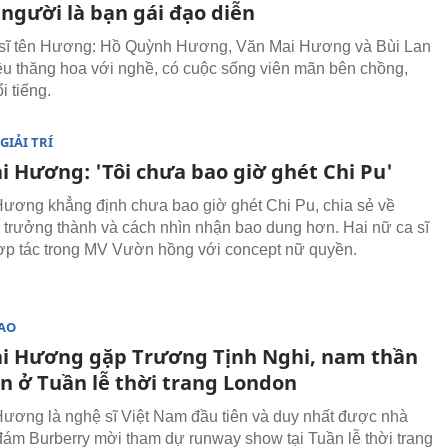
 người là bạn gái đạo diễn
 sĩ tên Hương: Hồ Quỳnh Hương, Văn Mai Hương và Bùi Lan
 thăng hoa với nghề, có cuộc sống viên mãn bên chồng,
i tiếng.
GIẢI TRÍ
i Hương: 'Tôi chưa bao giờ ghét Chi Pu'
ương khẳng định chưa bao giờ ghét Chi Pu, chia sẻ về
h trưởng thành và cách nhìn nhận bao dung hơn. Hai nữ ca sĩ
ợp tác trong MV Vườn hồng với concept nữ quyền.
SAO
i Hương gặp Trương Tịnh Nghi, nam thần
an ở Tuần lễ thời trang London
ương là nghệ sĩ Việt Nam đầu tiên và duy nhất được nhà
đám Burberry mời tham dự runway show tại Tuần lễ thời trang