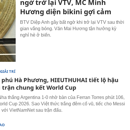
ngờ trở lại VTV, MC Minh
Hương diện bikini gợi cảm
BTV Diệp Anh gây bất ngờ khi trở lại VTV sau thời
gian vắng bóng. Văn Mai Hương tận hưởng kỳ
nghỉ hè ở biển.
GIẢI TRÍ
tỷ phú Hà Phương, HIEUTHUHAI tiết lộ hậu
 trận chung kết World Cup
ha thắng Argentina 1-0 nhờ bàn của Ferran Torres phút 106,
orld Cup 2026. Sao Việt thức trắng đêm cổ vũ, tiếc cho Messi
ẻ với VietNamNet sau trận đấu.
SAO