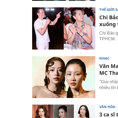
THẾ GIỚI 
Chi Bả
xuống 
Chi Bảo g
TPHCM.
NHẠC
Văn Ma
MC Tha
"Giai nhâ
nhiều lời
VĂN HÓA - 
3 ca sĩ