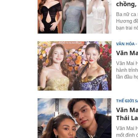
chồng,
Ba nữ ca
Hương đều
bạn trai nổ
VĂN HÓA - 
Văn Ma
Văn Mai H
hành trìn
lần đầu h
THẾ GIỚI 
Văn Ma
Thái L
Văn Mai H
mốt đình 