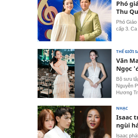
Phó gi
Thu Qu
Phó Giáo 
cấp 3. Ca
THẾ GIỚI 
Văn Ma
Ngọc '
Bộ sưu tậ
Nguyễn Ph
Hương Tr
NHẠC
Isaac 
ngùi h
Isaac phá