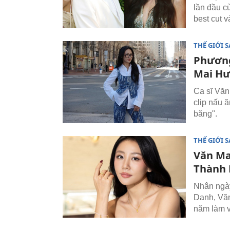
lần đầu c
best cut 
THẾ GIỚI 
Phương
Mai Hư
Ca sĩ Văn
clip nấu 
băng".
THẾ GIỚI 
Văn Ma
Thành 
Nhân ngày
Danh, Văn
năm làm v