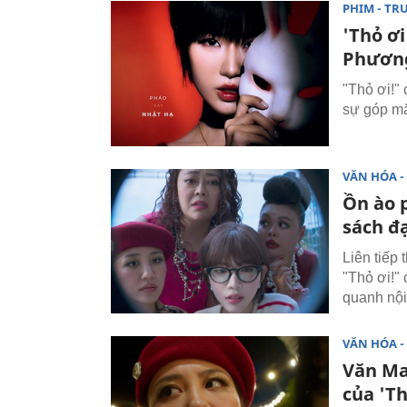
PHIM - TR
'Thỏ ơi
Phương
"Thỏ ơi!" 
sự góp mặ
VĂN HÓA - 
Ồn ào 
sách đ
Liên tiếp 
"Thỏ ơi!"
quanh nội
VĂN HÓA - 
Văn Ma
của 'Th