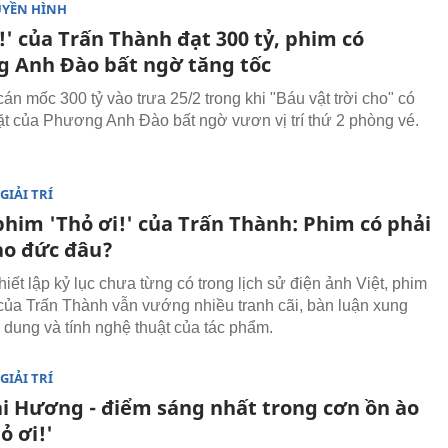
UYỀN HÌNH
!' của Trấn Thành đạt 300 tỷ, phim có
 Anh Đào bất ngờ tăng tốc
cán mốc 300 tỷ vào trưa 25/2 trong khi "Báu vật trời cho" có
t của Phương Anh Đào bất ngờ vươn vị trí thứ 2 phòng vé.
GIẢI TRÍ
phim 'Thỏ ơi!' của Trấn Thành: Phim có phải
ạo đức đâu?
thiết lập kỷ lục chưa từng có trong lịch sử điện ảnh Việt, phim
 của Trấn Thành vẫn vướng nhiều tranh cãi, bàn luận xung
 dung và tính nghệ thuật của tác phẩm.
GIẢI TRÍ
i Hương - điểm sáng nhất trong cơn ồn ào
ỏ ơi!'