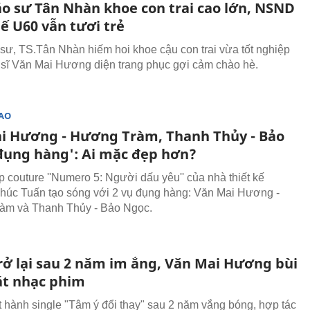
áo sư Tân Nhàn khoe con trai cao lớn, NSND
ế U60 vẫn tươi trẻ
sư, TS.Tân Nhàn hiếm hoi khoe cậu con trai vừa tốt nghiệp
 sĩ Văn Mai Hương diện trang phục gợi cảm chào hè.
SAO
i Hương - Hương Tràm, Thanh Thủy - Bảo
đụng hàng': Ai mặc đẹp hơn?
p couture ''Numero 5: Người dấu yêu'' của nhà thiết kế
úc Tuấn tạo sóng với 2 vụ đụng hàng: Văn Mai Hương -
àm và Thanh Thủy - Bảo Ngọc.
trở lại sau 2 năm im ắng, Văn Mai Hương bùi
át nhạc phim
t hành single "Tâm ý đổi thay" sau 2 năm vắng bóng, hợp tác