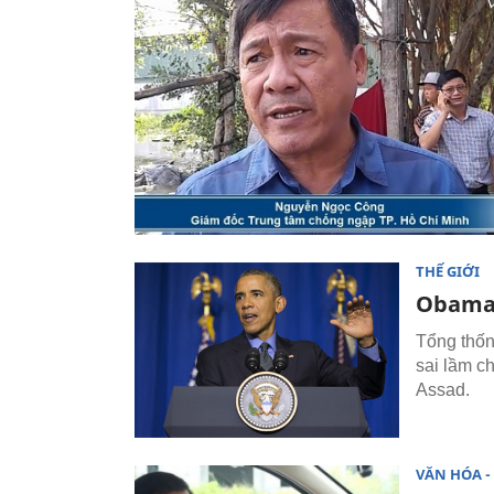
THẾ GIỚI
Obama 
Tổng thốn
sai lầm c
Assad.
VĂN HÓA - 