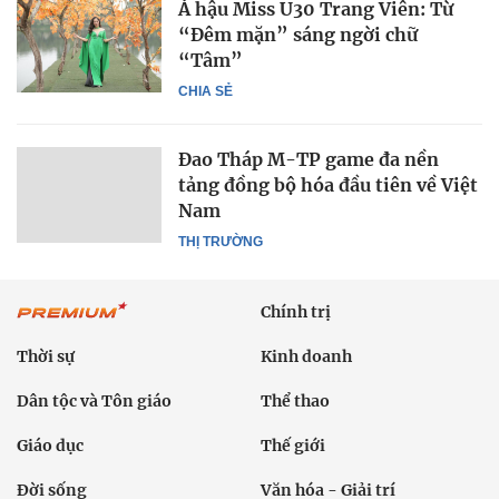
Á hậu Miss U30 Trang Viên: Từ
“Đêm mặn” sáng ngời chữ
“Tâm”
CHIA SẺ
Đao Tháp M-TP game đa nền
tảng đồng bộ hóa đầu tiên về Việt
Nam
THỊ TRƯỜNG
Chính trị
Thời sự
Kinh doanh
Dân tộc và Tôn giáo
Thể thao
Giáo dục
Thế giới
Đời sống
Văn hóa - Giải trí