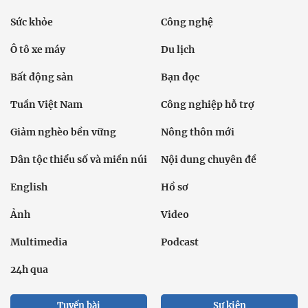
Sức khỏe
Công nghệ
Ô tô xe máy
Du lịch
Bất động sản
Bạn đọc
Tuần Việt Nam
Công nghiệp hỗ trợ
Giảm nghèo bền vững
Nông thôn mới
Dân tộc thiểu số và miền núi
Nội dung chuyên đề
English
Hồ sơ
Ảnh
Video
Multimedia
Podcast
24h qua
Tuyến bài
Sự kiện