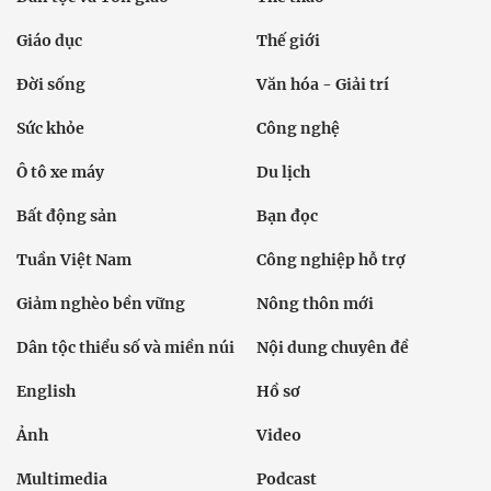
Giáo dục
Thế giới
Đời sống
Văn hóa - Giải trí
Sức khỏe
Công nghệ
Ô tô xe máy
Du lịch
Bất động sản
Bạn đọc
Tuần Việt Nam
Công nghiệp hỗ trợ
Giảm nghèo bền vững
Nông thôn mới
Dân tộc thiểu số và miền núi
Nội dung chuyên đề
English
Hồ sơ
Ảnh
Video
Multimedia
Podcast