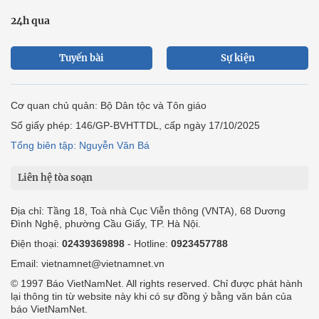
24h qua
Tuyến bài
Sự kiện
Cơ quan chủ quản: Bộ Dân tộc và Tôn giáo
Số giấy phép: 146/GP-BVHTTDL, cấp ngày 17/10/2025
Tổng biên tập: Nguyễn Văn Bá
Liên hệ tòa soạn
Địa chỉ: Tầng 18, Toà nhà Cục Viễn thông (VNTA), 68 Dương
Đình Nghệ, phường Cầu Giấy, TP. Hà Nội.
Điện thoại:
02439369898
- Hotline:
0923457788
Email: vietnamnet@vietnamnet.vn
© 1997 Báo VietNamNet. All rights reserved. Chỉ được phát hành
lại thông tin từ website này khi có sự đồng ý bằng văn bản của
báo VietNamNet.