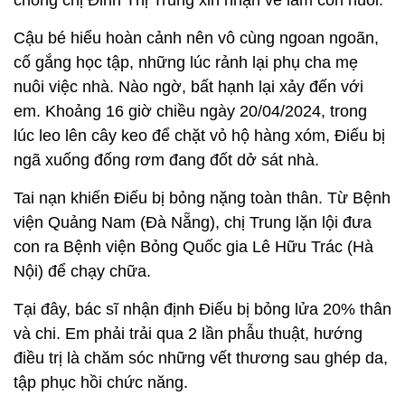
Cậu bé hiểu hoàn cảnh nên vô cùng ngoan ngoãn,
cố gắng học tập, những lúc rảnh lại phụ cha mẹ
nuôi việc nhà. Nào ngờ, bất hạnh lại xảy đến với
em. Khoảng 16 giờ chiều ngày 20/04/2024, trong
lúc leo lên cây keo để chặt vỏ hộ hàng xóm, Điếu bị
ngã xuống đống rơm đang đốt dở sát nhà.
Tai nạn khiến Điếu bị bỏng nặng toàn thân. Từ Bệnh
viện Quảng Nam (Đà Nẵng), chị Trung lặn lội đưa
con ra Bệnh viện Bỏng Quốc gia Lê Hữu Trác (Hà
Nội) để chạy chữa.
Tại đây, bác sĩ nhận định Điếu bị bỏng lửa 20% thân
và chi. Em phải trải qua 2 lần phẫu thuật, hướng
điều trị là chăm sóc những vết thương sau ghép da,
tập phục hồi chức năng.