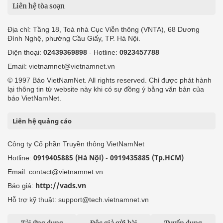
Liên hệ tòa soạn
Địa chỉ: Tầng 18, Toà nhà Cục Viễn thông (VNTA), 68 Dương
Đình Nghệ, phường Cầu Giấy, TP. Hà Nội.
Điện thoại:
02439369898
- Hotline:
0923457788
Email: vietnamnet@vietnamnet.vn
© 1997 Báo VietNamNet. All rights reserved. Chỉ được phát hành
lại thông tin từ website này khi có sự đồng ý bằng văn bản của
báo VietNamNet.
Liên hệ quảng cáo
Công ty Cổ phần Truyền thông VietNamNet
0919405885 (Hà Nội)
0919435885 (Tp.HCM)
Hotline:
-
Email: contact@vietnamnet.vn
http://vads.vn
Báo giá:
Hỗ trợ kỹ thuật: support@tech.vietnamnet.vn