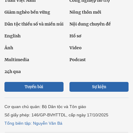
Tuần Việt Nam
Công nghiệp hỗ trợ
Giảm nghèo bền vững
Nông thôn mới
Dân tộc thiểu số và miền núi
Nội dung chuyên đề
English
Hồ sơ
Ảnh
Video
Multimedia
Podcast
24h qua
Tuyến bài
Sự kiện
Cơ quan chủ quản: Bộ Dân tộc và Tôn giáo
Số giấy phép: 146/GP-BVHTTDL, cấp ngày 17/10/2025
Tổng biên tập: Nguyễn Văn Bá