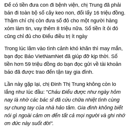
Để có tiền đưa con đi bệnh viện, chị Trung đã phải
bán đi toàn bộ số cây keo non, đổi lấy 16 triệu đồng.
Thậm chí chị còn đưa sổ đỏ cho một người hàng
xóm làm tin, vay thêm 8 triệu nữa. Số tiền ít ỏi đó
cũng chỉ đủ cho Điếu điều trị ít ngày
Trong lúc lâm vào tình cảnh khó khăn thì may mắn,
bạn đọc Báo VietNamNet đã giúp đỡ kịp thời. Số
tiền hơn 59 triệu đồng do bạn đọc gửi về tài khoản
báo đã được trao đến tận tay gia đình.
Lần này gặp lại, chị Đinh Thị Trung không còn lo
lắng như lúc đầu: "
Cháu Điếu được như ngày hôm
nay là nhờ các bác sĩ đã cứu chữa nhiệt tình cùng
sự chung tay của nhà hảo tâm. Gia đình không biết
nói gì ngoài cảm ơn đến tất cả mọi người và ghi nhớ
ơn đức này suốt đời".