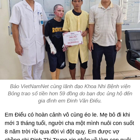
Báo VietNamNet cùng lãnh đạo Khoa Nhi Bệnh viện
Bỏng trao số tiền hơn 59 đồng do bạn đọc ủng hộ đến
gia đình em Đinh Văn Điếu.
Em Điếu có hoàn cảnh vô cùng éo le. Mẹ bỏ đi khi
mới 3 tháng tuổi, người cha một mình nuôi con suốt
8 năm trời rồi qua đời vì đột quỵ. Em được vợ
chồng chị Đinh Thị Trung xin nhận về làm con nuôi.