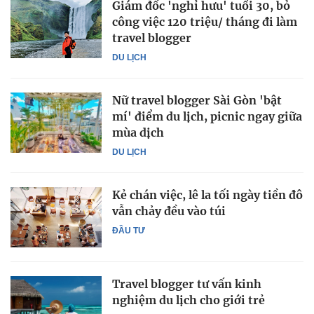
Giám đốc 'nghỉ hưu' tuổi 30, bỏ
công việc 120 triệu/ tháng đi làm
travel blogger
DU LỊCH
Nữ travel blogger Sài Gòn 'bật
mí' điểm du lịch, picnic ngay giữa
mùa dịch
DU LỊCH
Kẻ chán việc, lê la tối ngày tiền đô
vẫn chảy đều vào túi
ĐẦU TƯ
Travel blogger tư vấn kinh
nghiệm du lịch cho giới trẻ