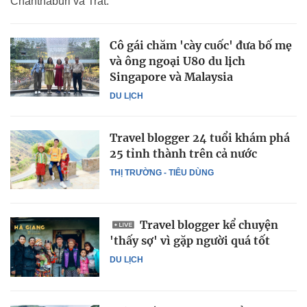
Chanthaburi và Trat.
Cô gái chăm 'cày cuốc' đưa bố mẹ
và ông ngoại U80 du lịch
Singapore và Malaysia
DU LỊCH
Travel blogger 24 tuổi khám phá
25 tỉnh thành trên cả nước
THỊ TRƯỜNG - TIÊU DÙNG
Travel blogger kể chuyện
'thấy sợ' vì gặp người quá tốt
DU LỊCH