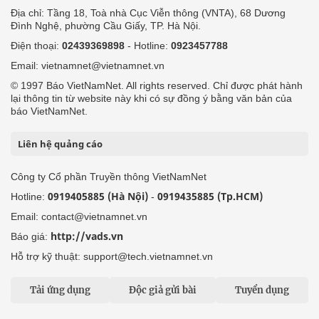
Địa chỉ: Tầng 18, Toà nhà Cục Viễn thông (VNTA), 68 Dương
Đình Nghệ, phường Cầu Giấy, TP. Hà Nội.
Điện thoại:
02439369898
- Hotline:
0923457788
Email: vietnamnet@vietnamnet.vn
© 1997 Báo VietNamNet. All rights reserved. Chỉ được phát hành
lại thông tin từ website này khi có sự đồng ý bằng văn bản của
báo VietNamNet.
Liên hệ quảng cáo
Công ty Cổ phần Truyền thông VietNamNet
0919405885 (Hà Nội)
0919435885 (Tp.HCM)
Hotline:
-
Email: contact@vietnamnet.vn
http://vads.vn
Báo giá:
Hỗ trợ kỹ thuật: support@tech.vietnamnet.vn
Tải ứng dụng
Độc giả gửi bài
Tuyển dụng