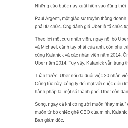
Những cáo buộc này xuất hiện vào đúng thời 
Paul Argenti, một giáo sư truyền thông doanh
phải từ chức. Ông đánh giá Uber là tổ chức tu
Theo lời một cựu nhân viên, ngay nội bộ Uber
và Michael, cánh tay phải của anh, còn phụ tr
cùng Kalanick và các nhân viên năm 2014. Ông
Uber năm 2014. Tuy vậy, Kalanick vẫn trung t
Tuần trước, Uber nói đã đuổi việc 20 nhân viê
Cùng lúc này, công ty đối mặt với cuộc điều t
hành pháp tại một số thành phố. Uber còn đang
Song, ngay cả khi có người muốn “thay máu” độ
muốn từ bỏ chiếc ghế CEO của mình. Kalanick
Ban giám đốc.