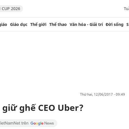
 CUP 2026
Tu
giáo
Giáo dục
Thế giới
Thể thao
Văn hóa - Giải trí
Đời sống
S
thứ hai, 12/06/2017 - 09:49
ể giữ ghế CEO Uber?