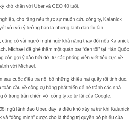
kỳ khó khăn với Uber và CEO 40 tuổi.
 nghiệp, cho rằng nếu thực sự muốn cứu công ty, Kalanick
yệt vời với ý tưởng bao la nhưng lãnh đạo tồi tàn.
, cũng có vài người nghi ngờ khả năng thay đổi nếu Kalanick
ách. Michael đã ghé thăm một quán bar “đen tối” tại Hàn Quốc
 còn gợi ý đào bới đời tư các phóng viên viết tiêu cực về
hành với Michael.
n sau cuộc điều tra nội bộ những khiếu nại quấy rối tình dục.
ra toàn cầu về công cụ hãng phát triển để né tránh các nhà
 ở trong trận chiến với công ty xe tự lái của Google.
i ngũ lãnh đạo Uber, đây là điều khó xảy ra trừ khi Kalanick
 và “đồng minh” được cho là thống trị quyền bỏ phiếu của