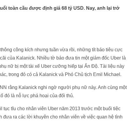
uổi toàn cầu được định giá 68 tỷ USD. Nay, anh lại trở
 thông công kích nhưng tuần vừa rồi, những tít báo tiêu cực
cãi của Kalanick. Nhiều tờ báo đưa tin một giám đốc Uber là
phụ nữ bị một tài xế Uber cưỡng hiếp tại Ấn Độ. Tài liệu này
ác, trong đó có cả Kalanick và Phó Chủ tịch Emil Michael.
i CNN rằng Kalanick nghi ngờ người phụ nữ này. Anh cùng một
 đó là nỗ lực phá hoại của đối thủ.
l tục tĩu cho nhân viên Uber năm 2013 trước một buổi tiệc
h đưa ra các lời khuyên cho nhân viên về việc quan hệ tình