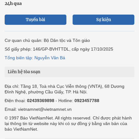
24h qua
Tuyến bài
Sự kiện
Cơ quan chủ quản: Bộ Dân tộc và Tôn giáo
Số giấy phép: 146/GP-BVHTTDL, cấp ngày 17/10/2025
Tổng biên tập: Nguyễn Văn Bá
Liên hệ tòa soạn
Địa chỉ: Tầng 18, Toà nhà Cục Viễn thông (VNTA), 68 Dương
Đình Nghệ, phường Cầu Giấy, TP. Hà Nội.
Điện thoại:
02439369898
- Hotline:
0923457788
Email: vietnamnet@vietnamnet.vn
© 1997 Báo VietNamNet. All rights reserved. Chỉ được phát hành
lại thông tin từ website này khi có sự đồng ý bằng văn bản của
báo VietNamNet.