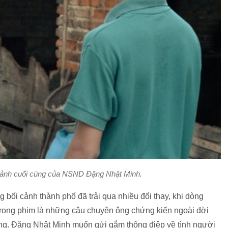
ện ảnh cuối cùng của NSND Đặng Nhật Minh.
g bối cảnh thành phố đã trải qua nhiều đổi thay, khi dòng
 trong phim là những câu chuyện ông chứng kiến ngoài đời
sống. Đặng Nhật Minh muốn gửi gắm thông điệp về tình người