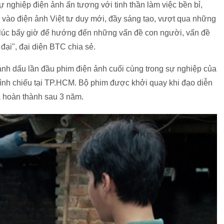
nghiệp điện ảnh ấn tượng với tinh thần làm việc bền bỉ,
i vào điện ảnh Việt tư duy mới, đầy sáng tạo, vượt qua những
lúc bấy giờ để hướng đến những vấn đề con người, vấn đề
đại", đại diện BTC chia sẻ.
ánh dấu lần đầu phim điện ảnh cuối cùng trong sự nghiệp của
rình chiếu tại TP.HCM. Bộ phim được khởi quay khi đạo diễn
 và hoàn thành sau 3 năm.