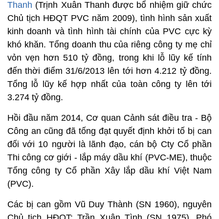
Thanh
(Trịnh Xuân Thanh được bổ nhiệm giữ chức
Chủ tịch HĐQT PVC năm 2009), tình hình sản xuất
kinh doanh và tình hình tài chính của PVC cực kỳ
khó khăn. Tổng doanh thu của riêng công ty mẹ chỉ
vỏn vẹn hơn 510 tỷ đồng, trong khi lỗ lũy kế tính
đến thời điểm 31/6/2013 lên tới hơn 4.212 tỷ đồng.
Tổng lỗ lũy kế hợp nhất của toàn công ty lên tới
3.274 tỷ đồng.
Hồi đầu năm 2014, Cơ quan Cảnh sát điều tra - Bộ
Công an cũng đã tống đạt quyết định khởi tố bị can
đối với 10 người là lãnh đạo, cán bộ Cty Cổ phần
Thi công cơ giới - lắp máy dầu khí (PVC-ME), thuộc
Tổng công ty Cổ phần Xây lắp dầu khí Việt Nam
(PVC).
Các bị can gồm Vũ Duy Thành (SN 1960), nguyên
Chủ tịch HĐQT; Trần Xuân Tình (SN 1975), Phó