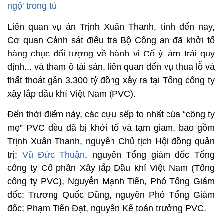
ngộ' trong tù
Liên quan vụ án Trịnh Xuân Thanh, tính đến nay,
Cơ quan Cảnh sát điều tra Bộ Công an đã khởi tố
hàng chục đối tượng về hành vi Cố ý làm trái quy
định... và tham ô tài sản, liên quan đến vụ thua lỗ và
thất thoát gần 3.300 tỷ đồng xảy ra tại Tổng công ty
xây lắp dầu khí Việt Nam (PVC).
Đến thời điểm này, các cựu sếp to nhất của “công ty
mẹ” PVC đều đã bị khởi tố và tạm giam, bao gồm
Trịnh Xuân Thanh, nguyên Chủ tịch Hội đồng quản
trị;
Vũ Đức Thuận
, nguyên Tổng giám đốc Tổng
công ty Cổ phần Xây lắp Dầu khí Việt Nam (Tổng
công ty PVC), Nguyễn Mạnh Tiến, Phó Tổng Giám
đốc; Trương Quốc Dũng, nguyên Phó Tổng Giám
đốc; Phạm Tiến Đạt, nguyên Kế toán trưởng PVC.