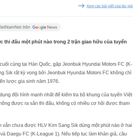
Xem các bài viết của tác giả
 thi đấu một phút nào trong 2 trận giao hữu của tuyển
 cuối cùng tại Hàn Quốc, gặp Jeonbuk Hyundai Motors FC (K-
g Sik rất kỳ vọng bởi Jeonbuk Hyundai Motors FC không chỉ
iến lược gia sinh năm 1976.
 dụng đội hình mạnh nhất để kiểm tra bộ khung của tuyển Việt
hông được ra sân thi đấu, không có nhiều cơ hội được tham
nh vẫn chưa được HLV Kim Sang Sik dùng một phút nào ở hai
 và Daegu FC (K-League 1). Nếu tiếp tục làm khán giả, cầu