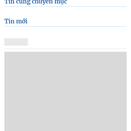
Tin cùng chuyên mục
Tin mới