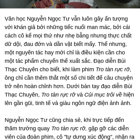
Văn học Nguyễn Ngọc Tư vẫn luôn gây ấn tượng
với khán giả bởi những tiếc nuối man mác, bởi cái
cách cô kể mọi thứ như nhẹ bẫng nhưng thực chất
dữ dội, đau đớn và dằn vặt biết mấy. Thế nhưng,
một nguyên tác hay mới chỉ là điều kiện cần cho
một tác phẩm chuyển thể xuất sắc. Đạo diễn Bùi
Thạc Chuyên cho biết, khi làm phim
Tro tàn rực rỡ
,
ông chỉ cần thêm thắt một số chi tiết để câu chuyện
trở nên hoàn chỉnh hơn. Dưới bàn tay đạo diễn Bùi
Thạc Chuyên,
Tro tàn rực rỡ
và
Củi mục trôi về
hiện
lên gần gũi, tinh tế và giàu ngôn ngữ điện ảnh ảnh.
Nguyễn Ngọc Tư cũng chia sẻ, khi trực tiếp đến
thăm trường quay
Tro tàn rực rỡ,
gặp gỡ các diễn
viên của đoàn phim, cô "tự dưng xúc động", nhận ra