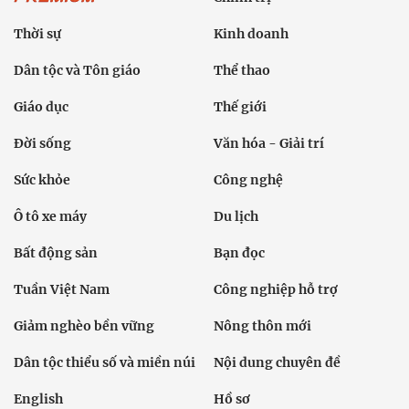
Thời sự
Kinh doanh
Dân tộc và Tôn giáo
Thể thao
Giáo dục
Thế giới
Đời sống
Văn hóa - Giải trí
Sức khỏe
Công nghệ
Ô tô xe máy
Du lịch
Bất động sản
Bạn đọc
Tuần Việt Nam
Công nghiệp hỗ trợ
Giảm nghèo bền vững
Nông thôn mới
Dân tộc thiểu số và miền núi
Nội dung chuyên đề
English
Hồ sơ