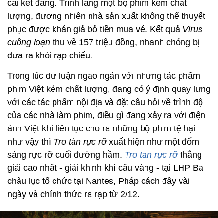
cái kết đắng. Trình làng một bộ phim kém chất
lượng, đương nhiên nhà sản xuất không thể thuyết
phục được khán giả bỏ tiền mua vé. Kết quả
Virus
cuồng loạn
thu về 157 triệu đồng, nhanh chóng bị
đưa ra khỏi rạp chiếu.
Trong lúc dư luận ngao ngán với những tác phẩm
phim Việt kém chất lượng, đang có ý định quay lưng
với các tác phẩm nội địa và đặt câu hỏi về trình độ
của các nhà làm phim, điều gì đang xảy ra với điện
ảnh Việt khi liên tục cho ra những bộ phim tệ hại
như vậy thì
Tro tàn rực rỡ
xuất hiện như một đốm
sáng rực rỡ cuối đường hầm.
Tro tàn rực rỡ
thắng
giải cao nhất - giải khinh khí cầu vàng - tại LHP Ba
châu lục tổ chức tại Nantes, Pháp cách đây vài
ngày và chính thức ra rạp từ 2/12.