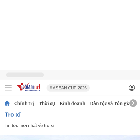
# ASEAN CUP 2026
Chính trị
Thời sự
Kinh doanh
Dân tộc và Tôn giáo
tro xỉ
Tin tức mới nhất về
tro xỉ