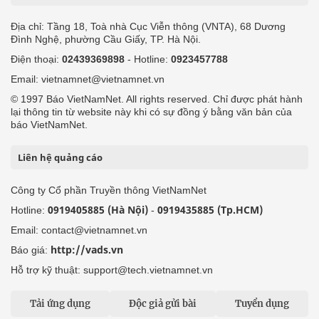
Địa chỉ: Tầng 18, Toà nhà Cục Viễn thông (VNTA), 68 Dương
Đình Nghệ, phường Cầu Giấy, TP. Hà Nội.
Điện thoại:
02439369898
- Hotline:
0923457788
Email: vietnamnet@vietnamnet.vn
© 1997 Báo VietNamNet. All rights reserved. Chỉ được phát hành
lại thông tin từ website này khi có sự đồng ý bằng văn bản của
báo VietNamNet.
Liên hệ quảng cáo
Công ty Cổ phần Truyền thông VietNamNet
0919405885 (Hà Nội)
0919435885 (Tp.HCM)
Hotline:
-
Email: contact@vietnamnet.vn
http://vads.vn
Báo giá:
Hỗ trợ kỹ thuật: support@tech.vietnamnet.vn
Tải ứng dụng
Độc giả gửi bài
Tuyển dụng