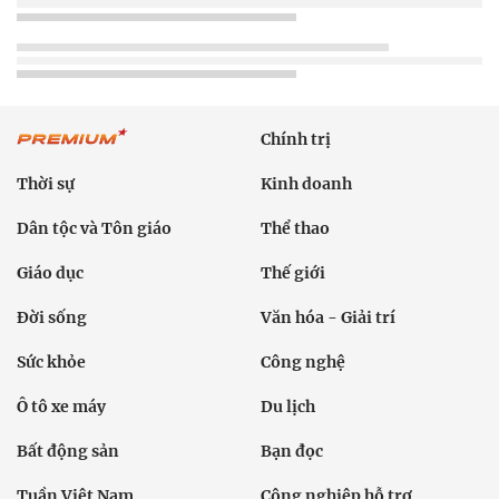
Chính trị
Thời sự
Kinh doanh
Dân tộc và Tôn giáo
Thể thao
Giáo dục
Thế giới
Đời sống
Văn hóa - Giải trí
Sức khỏe
Công nghệ
Ô tô xe máy
Du lịch
Bất động sản
Bạn đọc
Tuần Việt Nam
Công nghiệp hỗ trợ