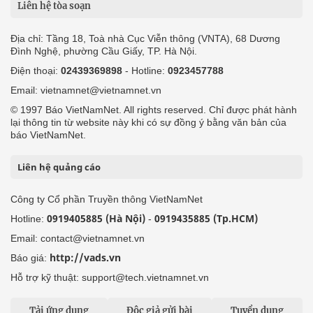
Liên hệ tòa soạn
Địa chỉ: Tầng 18, Toà nhà Cục Viễn thông (VNTA), 68 Dương
Đình Nghệ, phường Cầu Giấy, TP. Hà Nội.
Điện thoại:
02439369898
- Hotline:
0923457788
Email: vietnamnet@vietnamnet.vn
© 1997 Báo VietNamNet. All rights reserved. Chỉ được phát hành
lại thông tin từ website này khi có sự đồng ý bằng văn bản của
báo VietNamNet.
Liên hệ quảng cáo
Công ty Cổ phần Truyền thông VietNamNet
0919405885 (Hà Nội)
0919435885 (Tp.HCM)
Hotline:
-
Email: contact@vietnamnet.vn
http://vads.vn
Báo giá:
Hỗ trợ kỹ thuật: support@tech.vietnamnet.vn
Tải ứng dụng
Độc giả gửi bài
Tuyển dụng