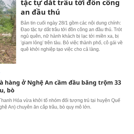
tặc tự dắt trâu tới đồn công
an đầu thú
Bản tin cuối ngày 28/1 gồm các nội dung chính:
Đạo tặc tự dắt trâu tới đồn công an đầu thú. Trót
ngủ quên, nữ hành khách bị lạc tới miền xa, bị
'giam lỏng' trên tàu. Bỏ việc thành phố, cô gái về
quê khởi nghiệp tạo việc cho cả làng.
T
à hàng ở Nghệ An cầm đầu băng trộm 33
u, bò
hanh Hóa vừa khởi tố nhóm đối tượng trú tại huyện Quế
hệ An) chuyên ăn cắp trâu, bò quy mô lớn.