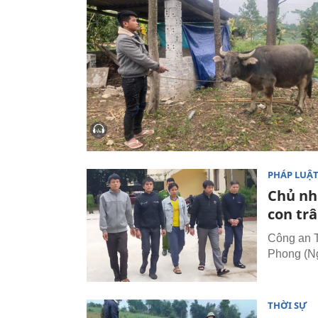
PHÁP LUẬ
Chủ nh
con trâ
Công an T
Phong (Ng
THỜI SỰ