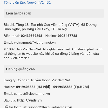
Tổng biên tập: Nguyễn Văn Bá
Liên hệ tòa soạn
Địa chỉ: Tầng 18, Toà nhà Cục Viễn thông (VNTA), 68 Dương
Đình Nghệ, phường Cầu Giấy, TP. Hà Nội.
Điện thoại:
02439369898
- Hotline:
0923457788
Email: vietnamnet@vietnamnet.vn
© 1997 Báo VietNamNet. All rights reserved. Chỉ được phát hành
lại thông tin từ website này khi có sự đồng ý bằng văn bản của
báo VietNamNet.
Liên hệ quảng cáo
Công ty Cổ phần Truyền thông VietNamNet
0919405885 (Hà Nội)
0919435885 (Tp.HCM)
Hotline:
-
Email: contact@vietnamnet.vn
http://vads.vn
Báo giá:
Hỗ trợ kỹ thuật: support@tech.vietnamnet.vn