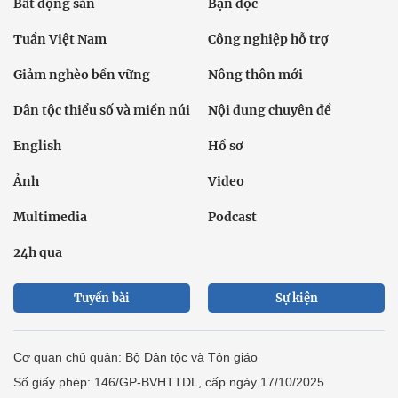
Bất động sản
Bạn đọc
Tuần Việt Nam
Công nghiệp hỗ trợ
Giảm nghèo bền vững
Nông thôn mới
Dân tộc thiểu số và miền núi
Nội dung chuyên đề
English
Hồ sơ
Ảnh
Video
Multimedia
Podcast
24h qua
Tuyến bài
Sự kiện
Cơ quan chủ quản: Bộ Dân tộc và Tôn giáo
Số giấy phép: 146/GP-BVHTTDL, cấp ngày 17/10/2025