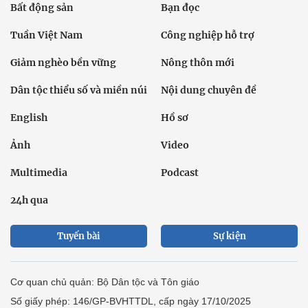
Bất động sản
Bạn đọc
Tuần Việt Nam
Công nghiệp hỗ trợ
Giảm nghèo bền vững
Nông thôn mới
Dân tộc thiểu số và miền núi
Nội dung chuyên đề
English
Hồ sơ
Ảnh
Video
Multimedia
Podcast
24h qua
Tuyến bài
Sự kiện
Cơ quan chủ quản: Bộ Dân tộc và Tôn giáo
Số giấy phép: 146/GP-BVHTTDL, cấp ngày 17/10/2025