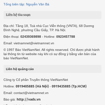
Tổng biên tập: Nguyễn Văn Bá
Liên hệ tòa soạn
Địa chỉ: Tầng 18, Toà nhà Cục Viễn thông (VNTA), 68 Dương
Đình Nghệ, phường Cầu Giấy, TP. Hà Nội.
Điện thoại:
02439369898
- Hotline:
0923457788
Email: vietnamnet@vietnamnet.vn
© 1997 Báo VietNamNet. All rights reserved. Chỉ được phát hành
lại thông tin từ website này khi có sự đồng ý bằng văn bản của
báo VietNamNet.
Liên hệ quảng cáo
Công ty Cổ phần Truyền thông VietNamNet
0919405885 (Hà Nội)
0919435885 (Tp.HCM)
Hotline:
-
Email: contact@vietnamnet.vn
http://vads.vn
Báo giá: