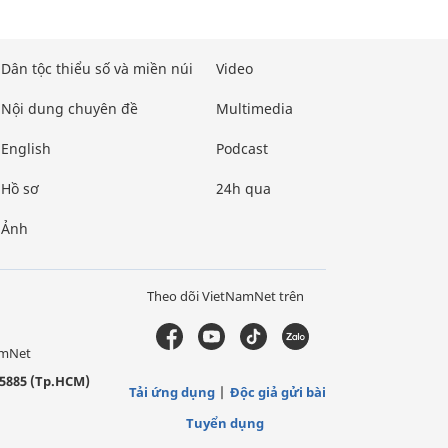
Dân tộc thiểu số và miền núi
Video
Nội dung chuyên đề
Multimedia
English
Podcast
Hồ sơ
24h qua
Ảnh
Theo dõi VietNamNet trên
amNet
5885 (Tp.HCM)
Tải ứng dụng
Độc giả gửi bài
Tuyển dụng