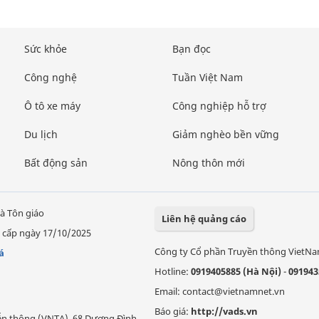
Sức khỏe
Bạn đọc
Công nghệ
Tuần Việt Nam
Ô tô xe máy
Công nghiệp hỗ trợ
Du lịch
Giảm nghèo bền vững
Bất động sản
Nông thôn mới
à Tôn giáo
Liên hệ quảng cáo
 cấp ngày 17/10/2025
Công ty Cổ phần Truyền thông VietN
á
Hotline:
0919405885 (Hà Nội)
-
091943
Email: contact@vietnamnet.vn
Báo giá:
http://vads.vn
Viễn thông (VNTA), 68 Dương Đình