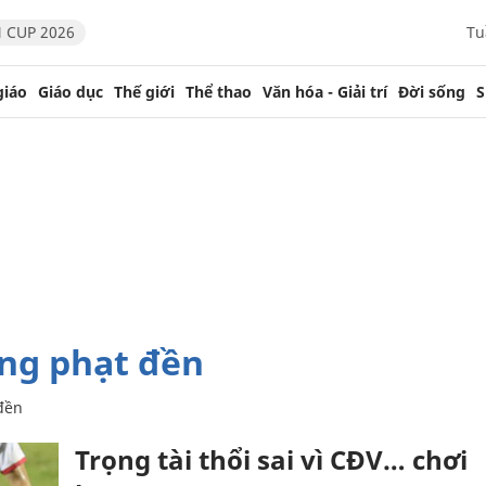
 CUP 2026
Tu
giáo
Giáo dục
Thế giới
Thể thao
Văn hóa - Giải trí
Đời sống
S
ợng phạt đền
đền
Trọng tài thổi sai vì CĐV… chơi