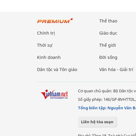
Thể thao
Chính trị
Giáo dục
Thời sự
Thế giới
Kinh doanh
Đời sống
Dân tộc và Tôn giáo
Văn hóa - Giải trí
Cơ quan chủ quản: Bộ Dân tộc v
Số giấy phép: 146/GP-BVHTTDL,
Tổng biên tập: Nguyễn Văn B
Liên hệ tòa soạn
Địa chỉ: Tầng 18, Toà nhà Cục 