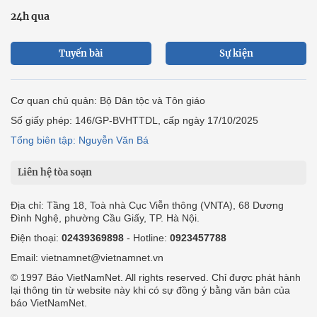
24h qua
Tuyến bài
Sự kiện
Cơ quan chủ quản: Bộ Dân tộc và Tôn giáo
Số giấy phép: 146/GP-BVHTTDL, cấp ngày 17/10/2025
Tổng biên tập: Nguyễn Văn Bá
Liên hệ tòa soạn
Địa chỉ: Tầng 18, Toà nhà Cục Viễn thông (VNTA), 68 Dương
Đình Nghệ, phường Cầu Giấy, TP. Hà Nội.
Điện thoại:
02439369898
- Hotline:
0923457788
Email: vietnamnet@vietnamnet.vn
© 1997 Báo VietNamNet. All rights reserved. Chỉ được phát hành
lại thông tin từ website này khi có sự đồng ý bằng văn bản của
báo VietNamNet.