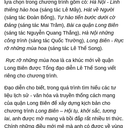
lựa chọn trong chương trình gồm có:
Hà Nội - Linh
thiêng hào hoa
(sáng tác Lê Mây),
Hát về Người
(sáng tác Đoàn Bổng),
Tự hào tiến bước dưới cờ
Đảng
(sáng tác Mai Trâm),
Bài ca quận Long Biên
(sáng tác Nguyễn Quang Thắng),
Hà Nội những
công trình
(sáng tác Quốc Trường),
Long Biên - Rực
rỡ những mùa hoa
(sáng tác Lê Thế Song).
Rực rỡ những mùa hoa
là ca khúc mới về quận
Long Biên được Tổng đạo diễn Lê Thế Song viết
riêng cho chương trình.
Đạo diễn cho biết, trong quá trình tìm hiểu các tư
liệu lịch sử - văn hóa và truyền thống cách mạng
của quận Long Biên để xây dựng kịch bản cho
chương trình
Long Biên – Hội tụ, khởi sắc, tương
lai
, anh được mở mang và bồi đắp rất nhiều tri thức.
Chính những điều mới mẻ mà anh có được về vùng