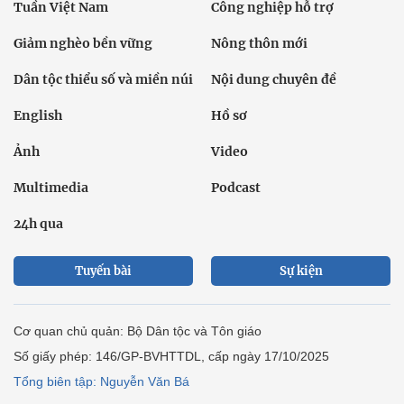
Tuần Việt Nam
Công nghiệp hỗ trợ
Giảm nghèo bền vững
Nông thôn mới
Dân tộc thiểu số và miền núi
Nội dung chuyên đề
English
Hồ sơ
Ảnh
Video
Multimedia
Podcast
24h qua
Tuyến bài
Sự kiện
Cơ quan chủ quản: Bộ Dân tộc và Tôn giáo
Số giấy phép: 146/GP-BVHTTDL, cấp ngày 17/10/2025
Tổng biên tập: Nguyễn Văn Bá