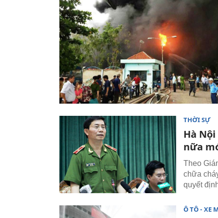
THỜI SỰ
Hà Nô
nữa mớ
Theo Giám
chữa cháy
quyết địn
Ô TÔ - XE 