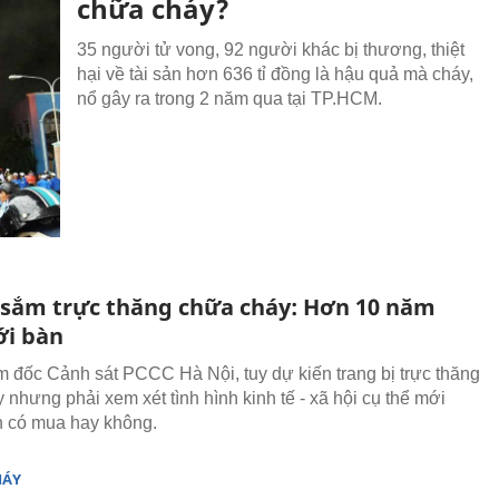
chữa cháy?
35 người tử vong, 92 người khác bị thương, thiệt
hại về tài sản hơn 636 tỉ đồng là hậu quả mà cháy,
nổ gây ra trong 2 năm qua tại TP.HCM.
̣i sắm trực thăng chữa cháy: Hơn 10 năm
i bàn
 đốc Cảnh sát PCCC Hà Nội, tuy dự kiến trang bị trực thăng
 nhưng phải xem xét tình hình kinh tế - xã hội cụ thể mới
h có mua hay không.
MÁY