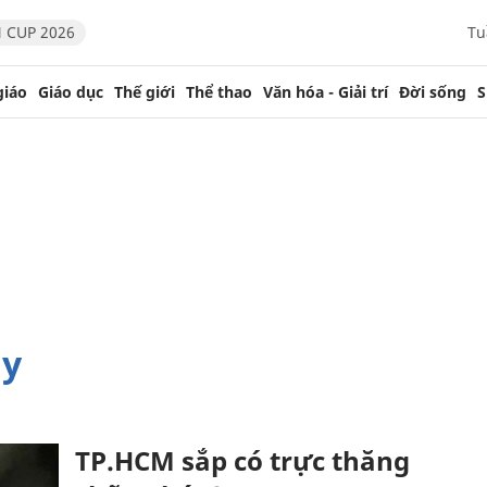
 CUP 2026
Tu
giáo
Giáo dục
Thế giới
Thể thao
Văn hóa - Giải trí
Đời sống
S
áy
TP.HCM sắp có trực thăng