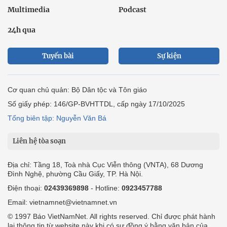
Multimedia
Podcast
24h qua
Tuyến bài
Sự kiện
Cơ quan chủ quản: Bộ Dân tộc và Tôn giáo
Số giấy phép: 146/GP-BVHTTDL, cấp ngày 17/10/2025
Tổng biên tập: Nguyễn Văn Bá
Liên hệ tòa soạn
Địa chỉ: Tầng 18, Toà nhà Cục Viễn thông (VNTA), 68 Dương
Đình Nghệ, phường Cầu Giấy, TP. Hà Nội.
Điện thoại:
02439369898
- Hotline:
0923457788
Email: vietnamnet@vietnamnet.vn
© 1997 Báo VietNamNet. All rights reserved. Chỉ được phát hành
lại thông tin từ website này khi có sự đồng ý bằng văn bản của