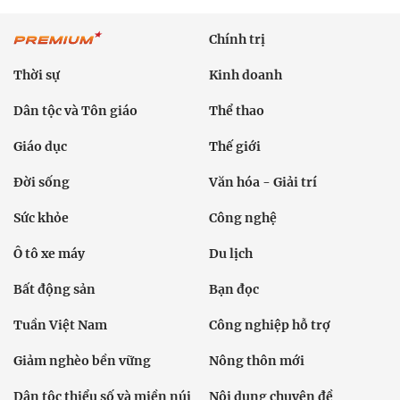
Chính trị
Thời sự
Kinh doanh
Dân tộc và Tôn giáo
Thể thao
Giáo dục
Thế giới
Đời sống
Văn hóa - Giải trí
Sức khỏe
Công nghệ
Ô tô xe máy
Du lịch
Bất động sản
Bạn đọc
Tuần Việt Nam
Công nghiệp hỗ trợ
Giảm nghèo bền vững
Nông thôn mới
Dân tộc thiểu số và miền núi
Nội dung chuyên đề