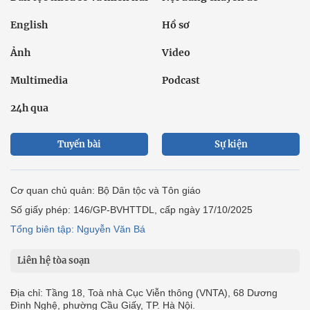
English
Hồ sơ
Ảnh
Video
Multimedia
Podcast
24h qua
Tuyến bài
Sự kiện
Cơ quan chủ quản: Bộ Dân tộc và Tôn giáo
Số giấy phép: 146/GP-BVHTTDL, cấp ngày 17/10/2025
Tổng biên tập: Nguyễn Văn Bá
Liên hệ tòa soạn
Địa chỉ: Tầng 18, Toà nhà Cục Viễn thông (VNTA), 68 Dương
Đình Nghệ, phường Cầu Giấy, TP. Hà Nội.