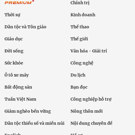
Chính trị
Thời sự
Kinh doanh
Dân tộc và Tôn giáo
Thể thao
Giáo dục
Thế giới
Đời sống
Văn hóa - Giải trí
Sức khỏe
Công nghệ
Ô tô xe máy
Du lịch
Bất động sản
Bạn đọc
Tuần Việt Nam
Công nghiệp hỗ trợ
Giảm nghèo bền vững
Nông thôn mới
Dân tộc thiểu số và miền núi
Nội dung chuyên đề