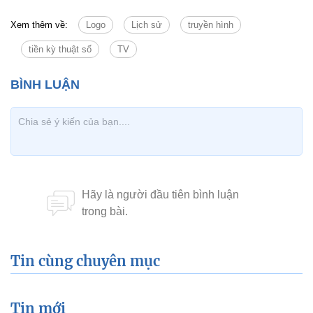
Xem thêm về:
Logo
Lịch sử
truyền hình
tiền kỳ thuật số
TV
Tin cùng chuyên mục
Tin mới