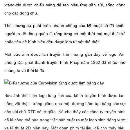
xtăng-xin được chiếu sáng để tạo hiệu ứng sần sùi, sống động
cho các dòng chữ.
Thế nhưng sự phát triển nhanh chóng của kỹ thuật số đã khiến
người ta dễ dàng quên đi rằng từng có một thời mà mọi thiết kế
hoặc tiêu đề hình hiệu đều được làm từ vật thể thật.
Một bức ảnh được lan truyền trên mạng gần đây về logo Văn
phòng Đài phát thanh truyền hình Pháp năm 1962 đã nhắc nhở
chúng ta về thời kì đó.
Bức ảnh thể hiện logo lung linh của kênh truyền hình được làm
bằng vật thật - trông giống như một đường hầm tạo bằng các sợi
dây với chữ RTF nổi ở giữa. Nó cho thấy các công ty truyền hình
đã kì công thế nào trong việc sản xuất ra một logo sinh động vượt
xa kĩ thuật 2D hiện nay. Một đoạn phim tài liệu đã cho thấy hiệu