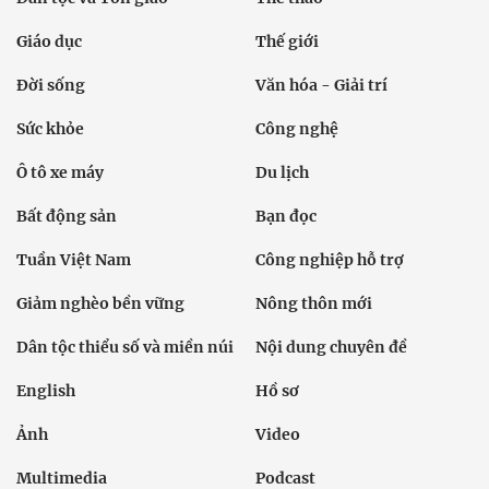
Giáo dục
Thế giới
Đời sống
Văn hóa - Giải trí
Sức khỏe
Công nghệ
Ô tô xe máy
Du lịch
Bất động sản
Bạn đọc
Tuần Việt Nam
Công nghiệp hỗ trợ
Giảm nghèo bền vững
Nông thôn mới
Dân tộc thiểu số và miền núi
Nội dung chuyên đề
English
Hồ sơ
Ảnh
Video
Multimedia
Podcast