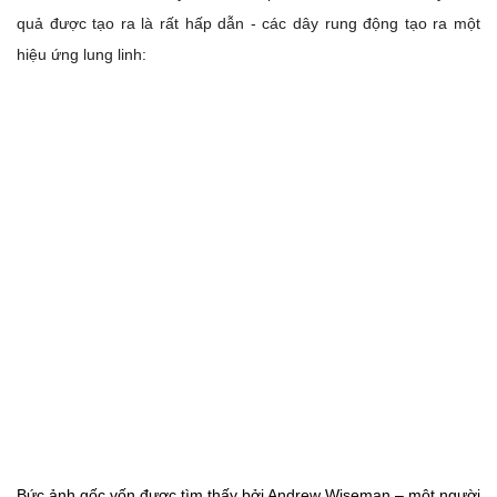
quả được tạo ra là rất hấp dẫn - các dây rung động tạo ra một
hiệu ứng lung linh:
Bức ảnh gốc vốn được tìm thấy bởi Andrew Wiseman – một người