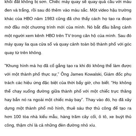
khối đất không bị sơn. Chiếc máy quay sẽ quay quả cầu với màu
đen và trắng, rồi sau đó thêm vào màu sắc. Một video hậu trường
khác của HBO năm 1983 cũng đã cho thấy cách họ tạo ra đoạn
mở đầu một chương trình mới của mình. Nó bắt đầu bằng cảnh
một người xem kênh HBO trên TV trong căn hộ của mình. Sau đó
máy quay lia qua cửa sổ và quay cảnh toàn bộ thành phố với góc
quay từ trên không.
"Khung hình mà họ đã cố gắng tạo ra khi đó không thể làm được
với một thành phố thực sự,” Ông James Kowalski, Giám đốc phụ
trách các hiệu ứng đặc biệt của thời bấy giờ, cho biết. “Họ không
thể chạy xuống đường giữa thành phố với một chiếc trực thăng
hay bắn nó ra ngoài một chiếc máy bay”. Thay vào đó, họ đã xây
dựng một thành phố mô hình, thuê sáu thợ thủ công để tạo ra
hơn 100 tòa nhà kiểu mẫu, hàng trăm cây cối, ô tô, xe buýt thủ
công, thậm chí là cả những đèn đường nhỏ xíu.