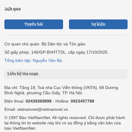
24h qua
Tuyến bài
Sự kiện
Cơ quan chủ quản: Bộ Dân tộc và Tôn giáo
Số giấy phép: 146/GP-BVHTTDL, cấp ngày 17/10/2025
Tổng biên tập: Nguyễn Văn Bá
Liên hệ tòa soạn
Địa chỉ: Tầng 18, Toà nhà Cục Viễn thông (VNTA), 68 Dương
Đình Nghệ, phường Cầu Giấy, TP. Hà Nội.
Điện thoại:
02439369898
- Hotline:
0923457788
Email: vietnamnet@vietnamnet.vn
© 1997 Báo VietNamNet. All rights reserved. Chỉ được phát hành
lại thông tin từ website này khi có sự đồng ý bằng văn bản của
báo VietNamNet.