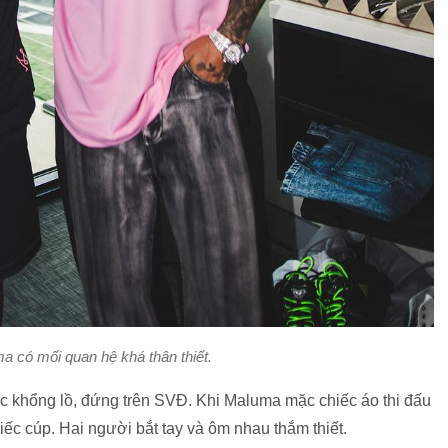
 có mối quan hệ khá thân thiết.
ạc khổng lồ, đứng trên SVĐ. Khi Maluma mặc chiếc áo thi đấu
iếc cúp. Hai người bắt tay và ôm nhau thắm thiết.