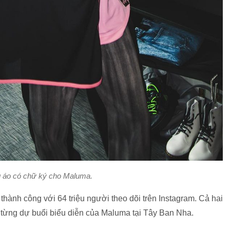
g áo có chữ ký cho Maluma.
 thành công với 64 triệu người theo dõi trên Instagram. Cả hai
ợ từng dự buổi biểu diễn của Maluma tại Tây Ban Nha.