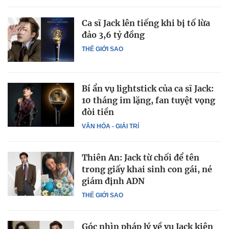
Ca sĩ Jack lên tiếng khi bị tố lừa
đảo 3,6 tỷ đồng
THẾ GIỚI SAO
Bí ẩn vụ lightstick của ca sĩ Jack:
10 tháng im lặng, fan tuyệt vọng
đòi tiền
VĂN HÓA - GIẢI TRÍ
Thiên An: Jack từ chối để tên
trong giấy khai sinh con gái, né
giám định ADN
THẾ GIỚI SAO
Góc nhìn pháp lý về vụ Jack kiện