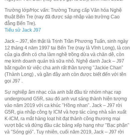
Trường lớp/Học vấn: Trường Trung cấp Văn hóa Nghệ
thuật Bến Tre (nay đã được sáp nhập vào trường Cao
đẳng Bến Tre).
Tiểu sử Jack J97
Jack – J97, tên thật là Trịnh Trần Phương Tuấn, sinh ngày
12 tháng 4 năm 1997 tại Bến Tre (nay là Vĩnh Long), là con
của gia đình có cha làm nghề trồng dừa và chăn dê, còn
mẹ kinh doanh quán trà sữa nhỏ. Nghệ danh Jack – J97
bắt nguồn từ việc cha anh rất thần tượng "Jackie Chan"
(Thành Long) , và gần đây anh còn được biết đến với tên
gọi J97 .
Sự nghiệp âm nhạc của anh bắt đầu từ nhóm nhạc rap
underground G5R, sau đó anh vụt sáng thành hiện tượng
vào năm 2019 với ca khúc "Hồng nhan". Jack – J97 rời
G5R, gia nhập công ty ICM và hợp tác cùng nhà sản xuất
K-ICM, ra mắt hàng loạt hit đạt thành công thương mại
vượt bậc và đứng đầu các bảng xếp hạng như "Bạc phận"
và "Sóng gió". Tuy nhiên, cuối năm 2019, Jack – J97 rời