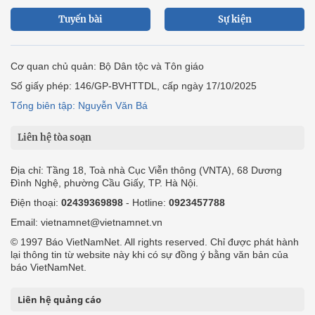
Tuyến bài
Sự kiện
Cơ quan chủ quản: Bộ Dân tộc và Tôn giáo
Số giấy phép: 146/GP-BVHTTDL, cấp ngày 17/10/2025
Tổng biên tập: Nguyễn Văn Bá
Liên hệ tòa soạn
Địa chỉ: Tầng 18, Toà nhà Cục Viễn thông (VNTA), 68 Dương
Đình Nghệ, phường Cầu Giấy, TP. Hà Nội.
Điện thoại:
02439369898
- Hotline:
0923457788
Email: vietnamnet@vietnamnet.vn
© 1997 Báo VietNamNet. All rights reserved. Chỉ được phát hành
lại thông tin từ website này khi có sự đồng ý bằng văn bản của
báo VietNamNet.
Liên hệ quảng cáo