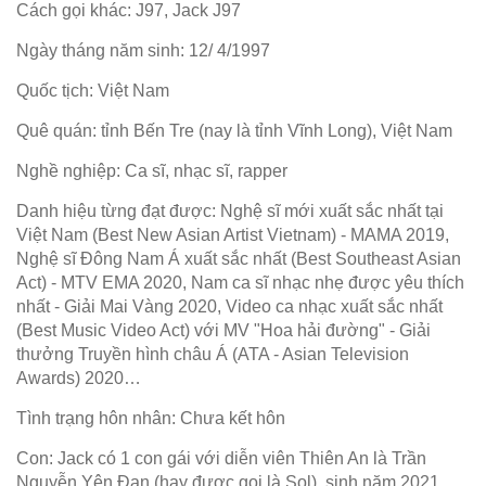
Cách gọi khác: J97, Jack J97
Ngày tháng năm sinh: 12/ 4/1997
Quốc tịch: Việt Nam
Quê quán: tỉnh Bến Tre (nay là tỉnh Vĩnh Long), Việt Nam
Nghề nghiệp: Ca sĩ, nhạc sĩ, rapper
Danh hiệu từng đạt được: Nghệ sĩ mới xuất sắc nhất tại
Việt Nam (Best New Asian Artist Vietnam) - MAMA 2019,
Nghệ sĩ Đông Nam Á xuất sắc nhất (Best Southeast Asian
Act) - MTV EMA 2020, Nam ca sĩ nhạc nhẹ được yêu thích
nhất - Giải Mai Vàng 2020, Video ca nhạc xuất sắc nhất
(Best Music Video Act) với MV "Hoa hải đường" - Giải
thưởng Truyền hình châu Á (ATA - Asian Television
Awards) 2020…
Tình trạng hôn nhân: Chưa kết hôn
Con: Jack có 1 con gái với diễn viên Thiên An là Trần
Nguyễn Yên Đan (hay được gọi là Sol), sinh năm 2021.