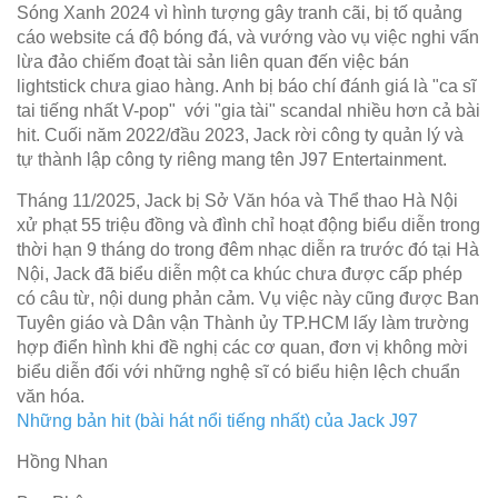
Sóng Xanh 2024 vì hình tượng gây tranh cãi, bị tố quảng
cáo website cá độ bóng đá, và vướng vào vụ việc nghi vấn
lừa đảo chiếm đoạt tài sản liên quan đến việc bán
lightstick chưa giao hàng. Anh bị báo chí đánh giá là "ca sĩ
tai tiếng nhất V-pop" với "gia tài" scandal nhiều hơn cả bài
hit. Cuối năm 2022/đầu 2023, Jack rời công ty quản lý và
tự thành lập công ty riêng mang tên J97 Entertainment.
Tháng 11/2025, Jack bị Sở Văn hóa và Thể thao Hà Nội
xử phạt 55 triệu đồng và đình chỉ hoạt động biểu diễn trong
thời hạn 9 tháng do trong đêm nhạc diễn ra trước đó tại Hà
Nội, Jack đã biểu diễn một ca khúc chưa được cấp phép
có câu từ, nội dung phản cảm. Vụ việc này cũng được Ban
Tuyên giáo và Dân vận Thành ủy TP.HCM lấy làm trường
hợp điển hình khi đề nghị các cơ quan, đơn vị không mời
biểu diễn đối với những nghệ sĩ có biểu hiện lệch chuẩn
văn hóa.
Những bản hit (bài hát nổi tiếng nhất) của Jack J97
Hồng Nhan