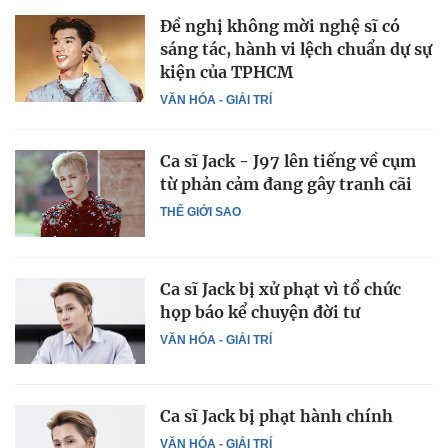
Đề nghị không mời nghệ sĩ có
sáng tác, hành vi lệch chuẩn dự sự
kiện của TPHCM
VĂN HÓA - GIẢI TRÍ
Ca sĩ Jack - J97 lên tiếng về cụm
từ phản cảm đang gây tranh cãi
THẾ GIỚI SAO
Ca sĩ Jack bị xử phạt vì tổ chức
họp báo kể chuyện đời tư
VĂN HÓA - GIẢI TRÍ
Ca sĩ Jack bị phạt hành chính
VĂN HÓA - GIẢI TRÍ