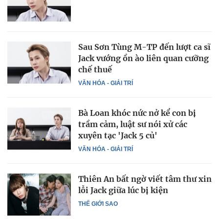
Sau Sơn Tùng M-TP đến lượt ca sĩ
Jack vướng ồn ào liên quan cưỡng
chế thuế
VĂN HÓA - GIẢI TRÍ
Bà Loan khóc nức nở kể con bị
trầm cảm, luật sư nói xử các
xuyên tạc 'Jack 5 củ'
VĂN HÓA - GIẢI TRÍ
Thiên An bất ngờ viết tâm thư xin
lỗi Jack giữa lúc bị kiện
THẾ GIỚI SAO