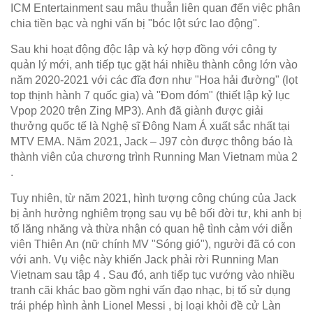
ICM Entertainment sau mâu thuẫn liên quan đến việc phân
chia tiền bạc và nghi vấn bị "bóc lột sức lao động".
Sau khi hoạt động độc lập và ký hợp đồng với công ty
quản lý mới, anh tiếp tục gặt hái nhiều thành công lớn vào
năm 2020-2021 với các đĩa đơn như "Hoa hải đường" (lọt
top thịnh hành 7 quốc gia) và "Đom đóm" (thiết lập kỷ lục
Vpop 2020 trên Zing MP3). Anh đã giành được giải
thưởng quốc tế là Nghệ sĩ Đông Nam Á xuất sắc nhất tại
MTV EMA. Năm 2021, Jack – J97 còn được thông báo là
thành viên của chương trình Running Man Vietnam mùa 2
.
Tuy nhiên, từ năm 2021, hình tượng công chúng của Jack
bị ảnh hưởng nghiêm trọng sau vụ bê bối đời tư, khi anh bị
tố lăng nhăng và thừa nhận có quan hệ tình cảm với diễn
viên Thiên An (nữ chính MV "Sóng gió"), người đã có con
với anh. Vụ việc này khiến Jack phải rời Running Man
Vietnam sau tập 4 . Sau đó, anh tiếp tục vướng vào nhiều
tranh cãi khác bao gồm nghi vấn đạo nhạc, bị tố sử dụng
trái phép hình ảnh Lionel Messi , bị loại khỏi đề cử Làn