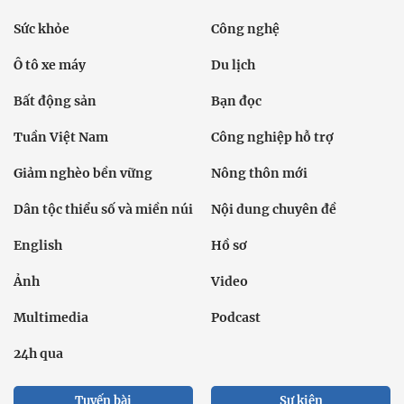
Sức khỏe
Công nghệ
Ô tô xe máy
Du lịch
Bất động sản
Bạn đọc
Tuần Việt Nam
Công nghiệp hỗ trợ
Giảm nghèo bền vững
Nông thôn mới
Dân tộc thiểu số và miền núi
Nội dung chuyên đề
English
Hồ sơ
Ảnh
Video
Multimedia
Podcast
24h qua
Tuyến bài
Sự kiện