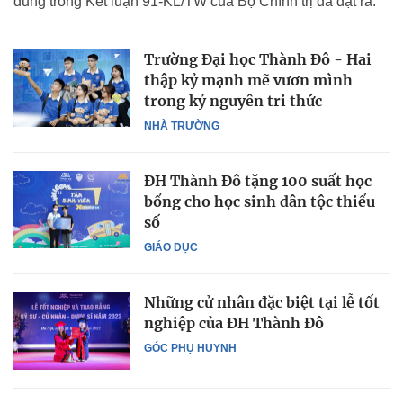
dung trong Kết luận 91-KL/TW của Bộ Chính trị đã đặt ra.
Trường Đại học Thành Đô - Hai
thập kỷ mạnh mẽ vươn mình
trong kỷ nguyên tri thức
NHÀ TRƯỜNG
ĐH Thành Đô tặng 100 suất học
bổng cho học sinh dân tộc thiểu
số
GIÁO DỤC
Những cử nhân đặc biệt tại lễ tốt
nghiệp của ĐH Thành Đô
GÓC PHỤ HUYNH