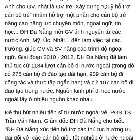
Anh cho GV, nhất là GV trẻ. Xây dựng “Quỹ hỗ trợ
cán bộ trẻ” nhằm hỗ trợ một phần cho cán bộ trẻ
nâng cao năng lực chuyên môn, ngoại ngữ, tin
học... ĐH Đà Nẵng mời GV tình nguyện từ các
nước Anh, Mỹ, Úc, Nhật... đến làm việc tại các
trường, giúp GV và SV nâng cao trình độ ngoại
ngữ. Giai đoạn 2010 - 2012, ĐH Đà Nẵng đã làm
thủ tục cử 1184 lượt cán bộ đi nước ngoài (trong đó
có 275 cán bộ đi đào tạo dài hạn, 909 cán bộ đi
công tác và thực tập ngắn hạn) và cử 107 cán bộ đi
đào tạo trong nước. Nguồn kinh phí đi học nước
ngoài lấy ở nhiều nguồn khác nhau.
Để thu hút nhiều tiến sĩ từ nước ngoài về, PGS.TS
Trần Văn Nam, Giám đốc ĐH Đà Nẵng cho biết:
"ĐH Đà Nẵng xúc tiến hỗ trợ các thủ tục hưởng ưu
đãi đối với các cán bộ giỏi, tốt nghiệp ở nước ngoài