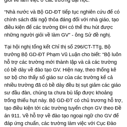
giỏi về làm việc ở các trường đại học.
“Nhà nước và Bộ GD-ĐT tiếp tục nghiên cứu để có
chính sách đãi ngộ thỏa đáng đối với nhà giáo, tạo
điều kiện để các trường ĐH có thể thu hút được
những người giỏi về làm GV” - ông Sử đề nghị.
Tại hội nghị tổng kết Chỉ thị số 296/CT-TTg, Bộ
trưởng Bộ GD-ĐT Phạm Vũ Luận cho biết: “Bộ luôn
hỗ trợ các trường mới thành lập và cả các trường
có bề dày về đào tạo GV. Hiện nay, theo thống kê
sơ bộ cho thấy số giáo sư của các trường kể cả
nhiều trường đã có bề dày đều bị sụt giảm các giáo
sư đầu đàn, chúng ta chưa bù lấp được khoảng
trống thiếu hụt này. Bộ GD-ĐT có chủ trương hỗ trợ,
tạo điều kiện tới các trường tuyển chọn GV theo Đề
án 911. Về hỗ trợ về đào tạo ngoại ngữ cho GV để
đáp ứng chuẩn, các trường làm việc với Cục Đào